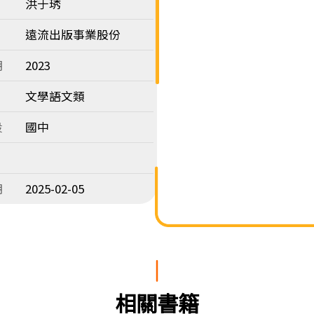
洪于琇
遠流出版事業股份
期
2023
文學語文類
段
國中
期
2025-02-05
相關書籍