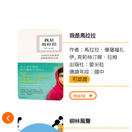
我是馬拉拉
作者：馬拉拉．優薩福扎
伊, 克莉絲汀娜．拉姆
出版社：愛米粒
適讀年段：國中
可認證
more
往
偵
柳林風聲
左