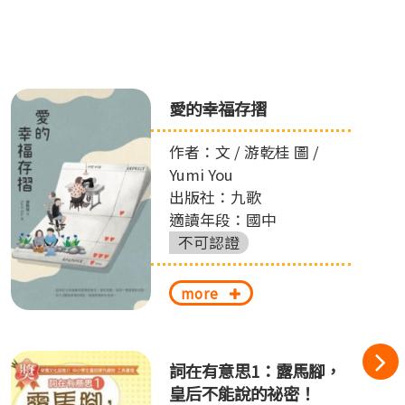
愛的幸福存摺
作者：文 / 游乾桂 圖 /
Yumi You
出版社：九歌
適讀年段：國中
不可認證
more
詞在有意思1：露馬腳，
皇后不能說的祕密！