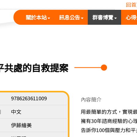
回首
(按
(按
(按
關於本站
訊息公告
群書博覽
心得
空
空
空
白
白
白
鍵
鍵
鍵
展
向
向
開
下
下
次
展
展
和平共處的自救提案
選
開
開
單)
次
次
選
選
單)
單)
9786263611009
內容簡介
別
中文
用最簡單的方式，實現
擁有30年諮商經驗的心
伊藤繪美
告訴你100個與壓力和