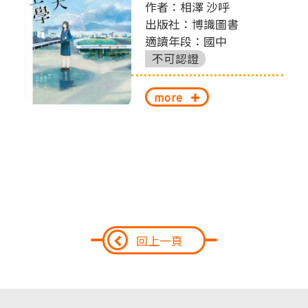
作者：相澤 沙呼
出版社：博識圖書
適讀年段：國中
不可認證
more
回上一頁