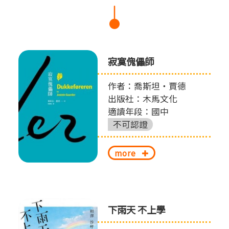
寂寞傀儡師
作者：喬斯坦‧賈德
出版社：木馬文化
適讀年段：國中
不可認證
more
下雨天 不上學