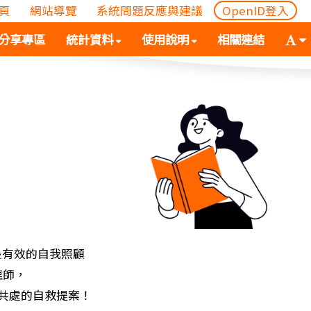
頁
網站導覽
系統問題反應與建議
OpenID登入
(
(按
字
分享專區
統計資料
使用說明
相關連結
按
空
體
空
白
大
白
鍵
小
鍵
向
切
向
下
換
下
展
(
展
開
空
開
次
白
次
選
鍵
選
單)
向
單)
下
展
最有效的自我照顧
開
理師，
次
平共處的自救提案！
選