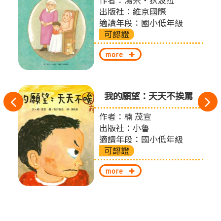
仲瑜
作者：湯米‧狄波拉
柏廷
出版社：維京國際
會及
適讀年段：國小低年級
可認證
more
我的願望：天天不挨罵
往
作者：楠 茂宣
左
出版社：小魯
切
適讀年段：國小低年級
可認證
換
more