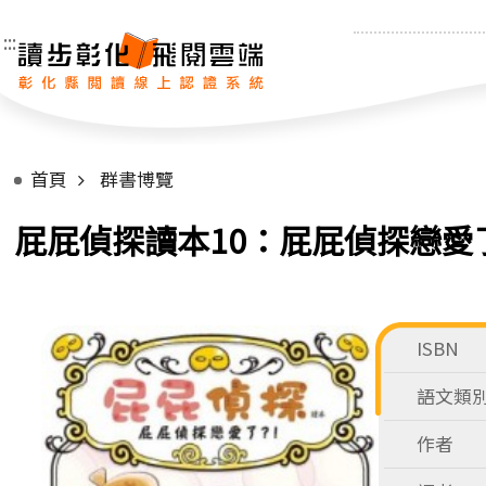
:::
首頁
群書博覽
屁屁偵探讀本10：屁屁偵探戀愛
ISBN
語文類
作者