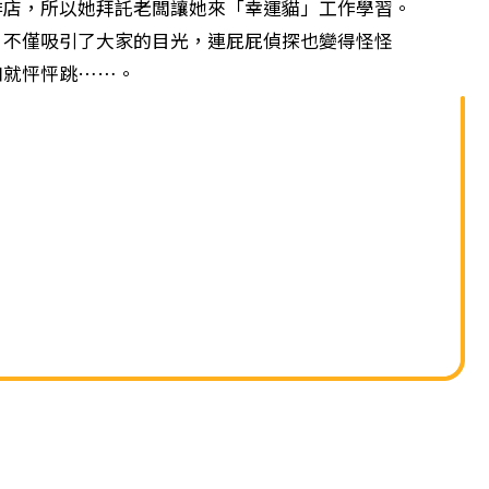
單
啡店，所以她拜託老闆讓她來「幸運貓」工作學習。
僅吸引了大家的目光，連屁屁偵探也變得怪怪
口就怦怦跳……。