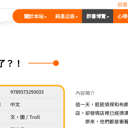
回首
(按
(按
(按
關於本站
訊息公告
群書博覽
心得
空
空
空
白
白
白
鍵
鍵
鍵
展
向
向
開
下
下
次
展
展
了？！
選
開
開
單)
次
次
選
選
單)
單)
9789573293033
內容簡介
別
中文
這一天，屁屁偵探和布
店，卻發現店裡已經擠
文‧圖 / Troll
原來，他們都是衝著今