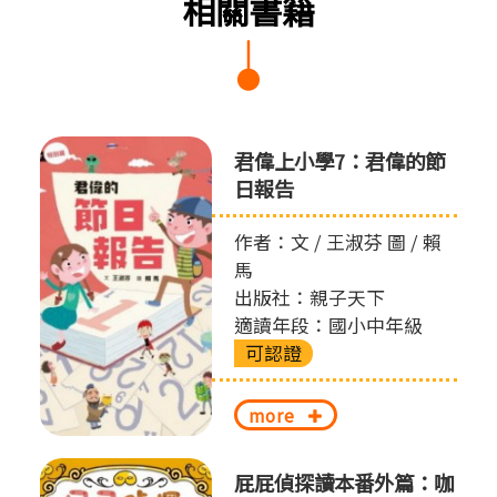
相關書籍
君偉上小學7：君偉的節
日報告
作者：文 / 王淑芬 圖 / 賴
馬
出版社：親子天下
適讀年段：國小中年級
可認證
more
屁屁偵探讀本番外篇：咖