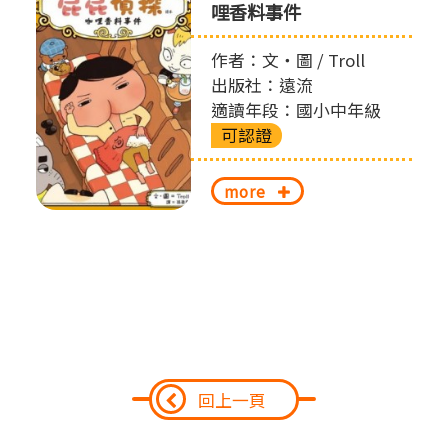
哩香料事件
作者：文‧圖 / Troll
出版社：遠流
適讀年段：國小中年級
可認證
more
回上一頁