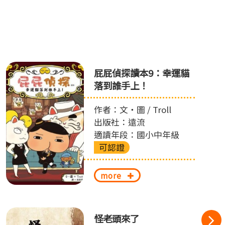
屁屁偵探讀本9：幸運貓
落到誰手上！
作者：文‧圖 / Troll
出版社：遠流
適讀年段：國小中年級
可認證
more
怪老頭來了