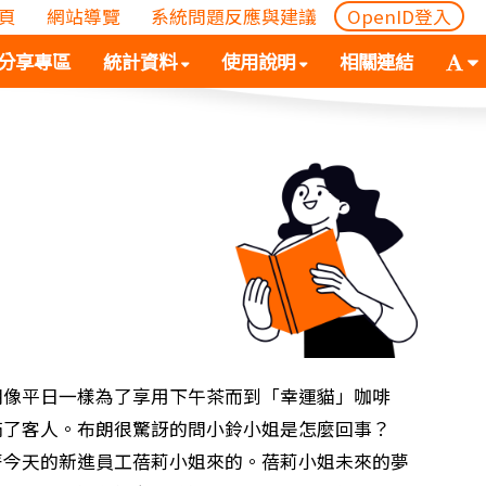
頁
網站導覽
系統問題反應與建議
OpenID登入
(
(按
字
分享專區
統計資料
使用說明
相關連結
按
空
體
空
白
大
白
鍵
小
鍵
向
切
向
下
換
下
展
(
展
開
空
開
次
白
次
選
鍵
選
單)
向
單)
下
展
朗像平日一樣為了享用下午茶而到「幸運貓」咖啡
開
滿了客人。布朗很驚訝的問小鈴小姐是怎麼回事？
次
天的新進員工蓓莉小姐來的。蓓莉小姐未來的夢
選