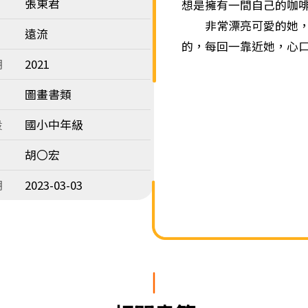
張東君
想是擁有一間自己的咖
非常漂亮可愛的她，不
遠流
的，每回一靠近她，心
期
2021
圖畫書類
段
國小中年級
胡〇宏
期
2023-03-03