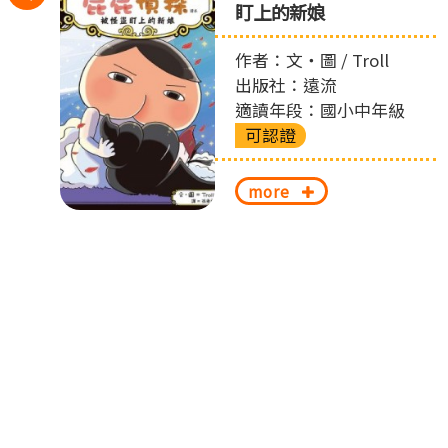
丟
盯上的新娘
左
作者：文‧圖 / Troll
切
出版社：遠流
換
適讀年段：國小中年級
可認證
more