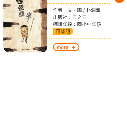
作者：文‧圖 / 朴淵澈
出版社：三之三
適讀年段：國小中年級
可認證
more