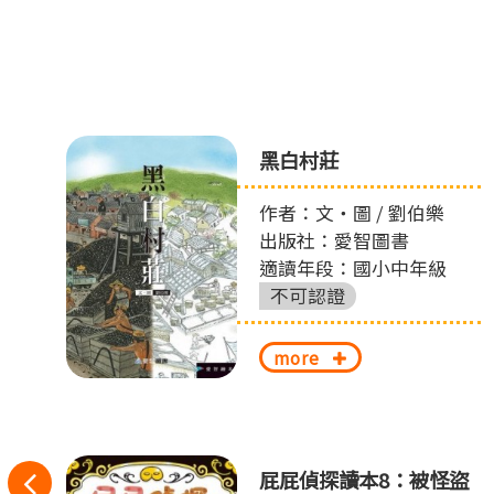
之
黑白村莊
作者：文‧圖 / 劉伯樂
出版社：愛智圖書
適讀年段：國小中年級
不可認證
more
往
屁屁偵探讀本8：被怪盜