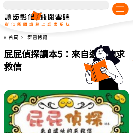
首頁
群書博覽
屁屁偵探讀本5：來自遺址的求
救信