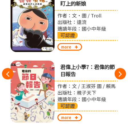
盯上的新娘
作者：文‧圖 / Troll
出版社：遠流
適讀年段：國小中年級
可認證
more
君偉上小學7：君偉的節
往
日報告
左
作者：文 / 王淑芬 圖 / 賴馬
出版社：親子天下
切
適讀年段：國小中年級
可認證
換
more