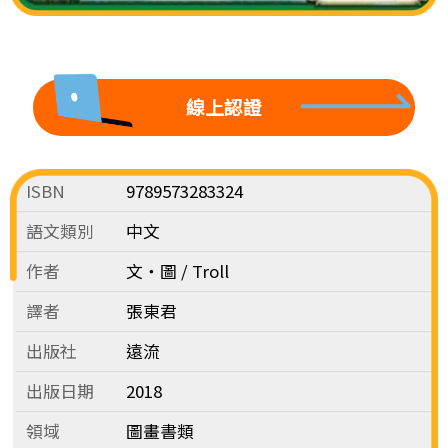
線上認證
ISBN
9789573283324
語文類別
中文
作者
文‧圖 / Troll
譯者
張東君
出版社
遠流
出版日期
2018
領域
圖畫書類