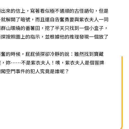
單
來的信上，寫著看似極不通順的古怪語句，但是
子就解開了暗號，而且還自告奮勇要與紫衣夫人一同
到群山環繞的番薯田，挖了半天只找到一個小盒子，
偵探按照圖上的指示，並根據他的推理發現一個放了
的時候，屁屁偵探卻冷靜的說：雖然找到寶藏
喔，妳……不是紫衣夫人！咦，紫衣夫人是個冒牌
續闖空門事件的犯人究竟是誰呢？