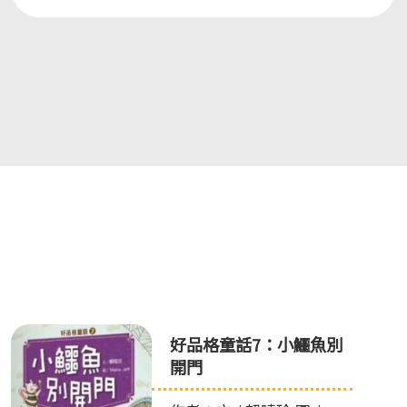
好品格童話7：小鱷魚別
開門