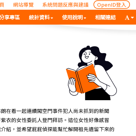
頁
網站導覽
系統問題反應與建議
OpenID登入
(
(按
字
分享專區
統計資料
使用說明
相關連結
按
空
體
空
白
大
白
鍵
小
鍵
向
切
向
下
換
下
展
(
展
開
空
開
次
白
次
選
鍵
選
單)
向
單)
下
展
布朗在看一起連續闖空門事件犯人尚未抓到的新聞
開
著紫衣的女性委託人登門拜訪。這位女性好像感冒
次
我介紹，並希望屁屁偵探能幫忙解開祖先遺留下來的
選