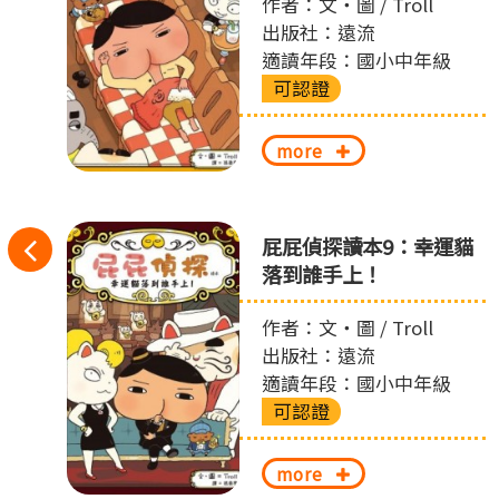
作者：文‧圖 / Troll
出版社：遠流
適讀年段：國小中年級
可認證
more
往
節
屁屁偵探讀本9：幸運貓
落到誰手上！
左
作者：文‧圖 / Troll
切
出版社：遠流
換
適讀年段：國小中年級
可認證
more