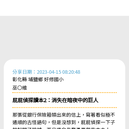
分享日期：2023-04-15 08:20:48
彰化縣 埔鹽鄉 好修國小
巫〇維
屁屁偵探讀本2：消失在暗夜中的巨人
那張從銀行保險箱領出來的信上，寫著看似極不
通順的古怪語句，但是沒想到，屁屁偵探一下子