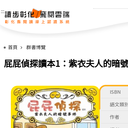
:::
首頁
群書博覽
屁屁偵探讀本1：紫衣夫人的暗
ISBN
語文類
作者