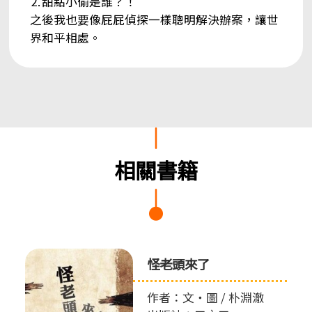
⒉甜點小偷是誰？！
之後我也要像屁屁偵探一樣聰明解決辦案，讓世
界和平相處。
相關書籍
怪老頭來了
作者：文‧圖 / 朴淵澈