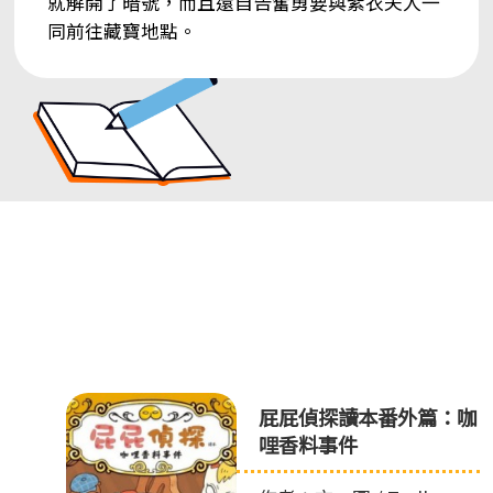
就解開了暗號，而且還自告奮勇要與紫衣夫人一
同前往藏寶地點。
盜
屁屁偵探讀本番外篇：咖
哩香料事件