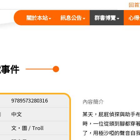
回首
(按
(按
(按
關於本站
訊息公告
群書博覽
心得
空
空
空
白
白
白
鍵
鍵
鍵
展
向
向
開
下
下
次
展
展
號事件
選
開
開
單)
次
次
選
選
單)
單)
9789573280316
內容簡介
別
中文
某天，屁屁偵探與助手
時，一位從頭到腳都穿
文‧圖 / Troll
了，用極沙啞的聲音自