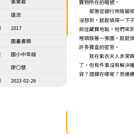
張東君
寶物所在的暗號。
那張從銀行保險箱領出
遠流
沒想到，屁屁偵探一下
期
2017
前往藏寶地點，他們來
裡頭放著一張圖。屁屁
圖畫書類
許多寶盒的密室。
段
國小中年級
就在紫衣夫人非常興奮
了，但有件事沒有解決
廖〇慧
貨？證據在哪呢？而連
期
2023-02-26