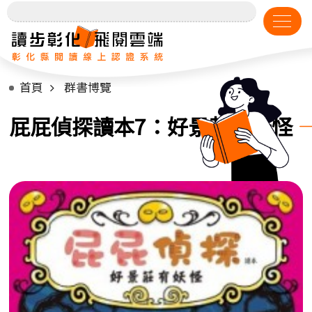
首頁
群書博覽
屁屁偵探讀本7：好景莊有妖怪