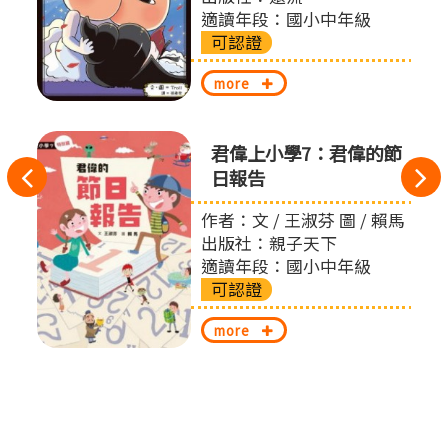
適讀年段：國小中年級
可認證
more
君偉上小學7：君偉的節
往
日報告
左
作者：文 / 王淑芬 圖 / 賴馬
出版社：親子天下
切
適讀年段：國小中年級
可認證
換
more