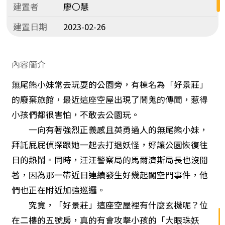
建置者
廖〇慧
建置日期
2023-02-26
內容簡介
無尾熊小妹常去玩耍的公園旁，有棟名為「好景莊」
的廢棄旅館，最近這座空屋出現了鬧鬼的傳聞，惹得
小孩們都很害怕，不敢去公園玩。
一向有著強烈正義感且英勇過人的無尾熊小妹，
拜託屁屁偵探跟她一起去打退妖怪，好讓公園恢復往
日的熱鬧。同時，汪汪警察局的馬爾濟斯局長也沒閒
著，因為那一帶近日連續發生好幾起闖空門事件，他
們也正在附近加強巡邏。
究竟，「好景莊」這座空屋裡有什麼玄機呢？位
在二樓的五號房，真的有會攻擊小孩的「大眼珠妖