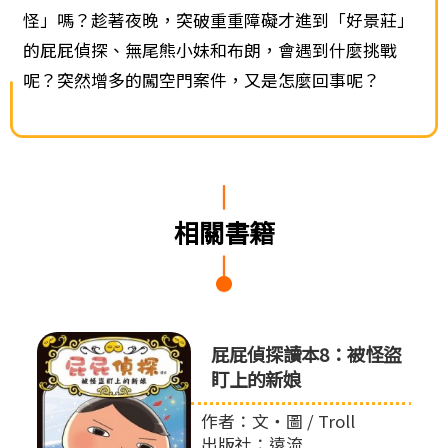
怪」嗎？趁著夜晚，突破重重障礙才進到「好景莊」
的屁屁偵探、無尾熊小妹和布朗，會遇到什麼挑戰
呢？突然增多的闖空門案件，又是怎麼回事呢？
相關書籍
屁屁偵
屁屁偵探讀本8：被怪盜
盯上的新娘
作者：文‧圖 / Troll
出版社：遠流