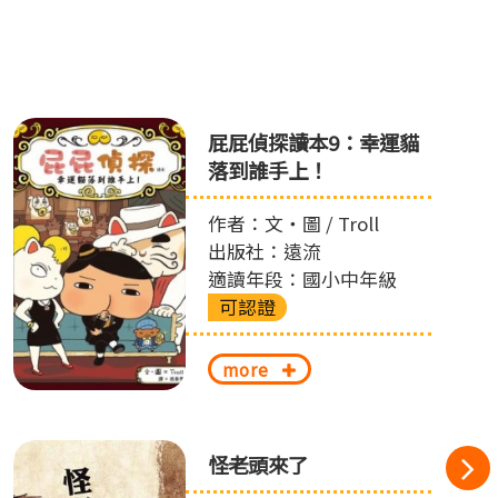
屁屁偵探讀本9：幸運貓
落到誰手上！
作者：文‧圖 / Troll
出版社：遠流
適讀年段：國小中年級
可認證
more
怪老頭來了