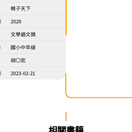
親子天下
期
2020
文學語文類
段
國小中年級
胡〇宏
期
2023-02-21
相關書籍