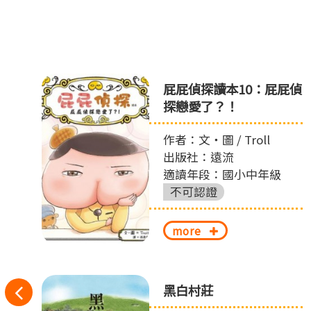
之
屁屁偵探讀本10：屁屁偵
探戀愛了？！
作者：文‧圖 / Troll
出版社：遠流
適讀年段：國小中年級
不可認證
more
往
黑白村莊
丟