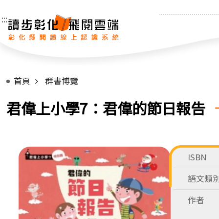
:::
首頁
群書博覽
君偉上小學7：君偉的節日報告
ISBN
語文類
作者