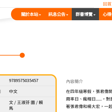
回首
(按
(按
(按
關於本站
訊息公告
群書博覽
心得
空
空
空
白
白
白
鍵
鍵
鍵
展
向
向
開
下
下
次
展
展
選
開
開
單)
次
次
選
選
單)
單)
9789575035457
內容簡介
別
中文
在四年級寒假，張君偉
周率日、瘋帽日.....
文 / 王淑芬 圖 / 賴
著張君偉和楊大宏，一
馬