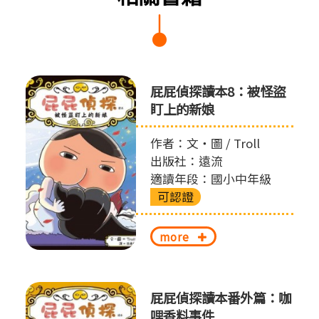
屁屁偵探讀本8：被怪盜
盯上的新娘
作者：文‧圖 / Troll
出版社：遠流
適讀年段：國小中年級
可認證
more
屁屁偵探讀本番外篇：咖
哩香料事件