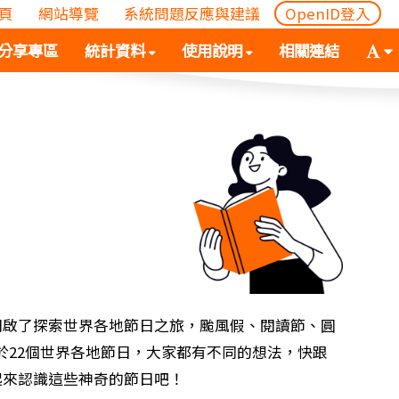
頁
網站導覽
系統問題反應與建議
OpenID登入
(
(按
字
分享專區
統計資料
使用說明
相關連結
按
空
體
空
白
大
白
鍵
小
鍵
向
切
向
下
換
下
展
(
展
開
空
開
次
白
次
選
鍵
選
單)
向
單)
下
展
開啟了探索世界各地節日之旅，颱風假、閱讀節、圓
開
.，對於22個世界各地節日，大家都有不同的想法，快跟
次
起來認識這些神奇的節日吧！
選