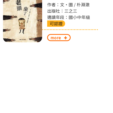
作者：文‧圖 / 朴淵澈
出版社：三之三
適讀年段：國小中年級
可認證
more