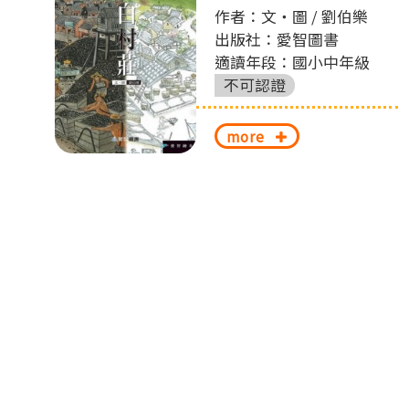
左
作者：文‧圖 / 劉伯樂
出版社：愛智圖書
切
適讀年段：國小中年級
換
不可認證
more