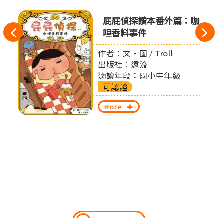
屁屁偵探讀本番外篇：咖
往
哩香料事件
左
作者：文‧圖 / Troll
出版社：遠流
切
適讀年段：國小中年級
可認證
換
more