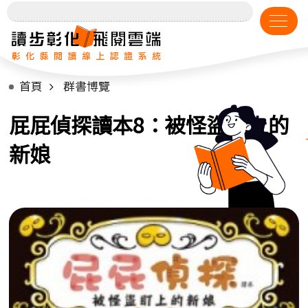
首頁
群書博覽
屁屁偵探讀本8：被怪盜盯上的
新娘