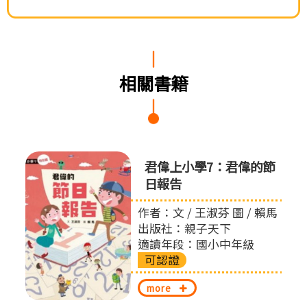
相關書籍
屁屁偵
君偉上小學7：君偉的節
日報告
作者：文 / 王淑芬 圖 / 賴馬
出版社：親子天下
適讀年段：國小中年級
可認證
more