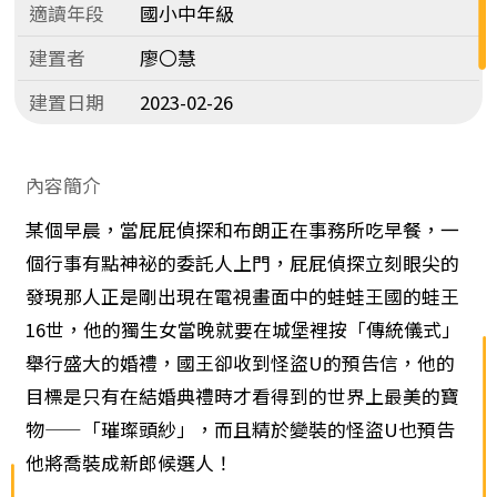
適讀年段
國小中年級
建置者
廖〇慧
建置日期
2023-02-26
內容簡介
某個早晨，當屁屁偵探和布朗正在事務所吃早餐，一
個行事有點神祕的委託人上門，屁屁偵探立刻眼尖的
發現那人正是剛出現在電視畫面中的蛙蛙王國的蛙王
16世，他的獨生女當晚就要在城堡裡按「傳統儀式」
舉行盛大的婚禮，國王卻收到怪盜U的預告信，他的
目標是只有在結婚典禮時才看得到的世界上最美的寶
物——「璀璨頭紗」，而且精於變裝的怪盜U也預告
他將喬裝成新郎候選人！