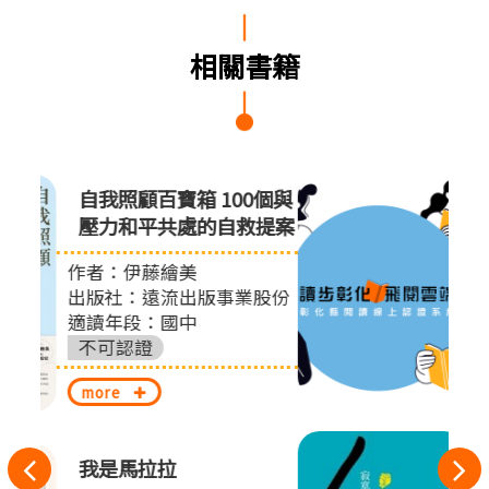
相關書籍
0個與
柳林風聲
救提案
作者：肯尼思．葛拉罕
出版社：字畝文化
適讀年段：國中
股份
不可認證
more
寂寞傀儡師
往