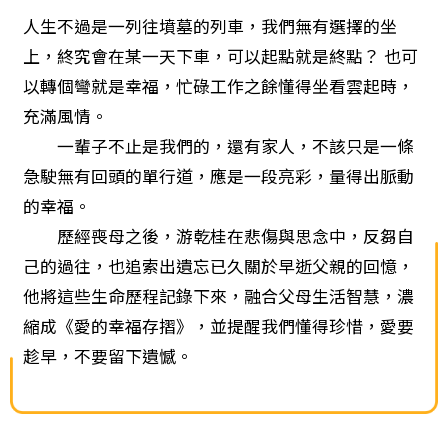
人生不過是一列往墳墓的列車，我們無有選擇的坐
上，終究會在某一天下車，可以起點就是終點？ 也可
以轉個彎就是幸福，忙碌工作之餘懂得坐看雲起時，
充滿風情。
一輩子不止是我們的，還有家人，不該只是一條
急駛無有回頭的單行道，應是一段亮彩，量得出脈動
的幸福。
歷經喪母之後，游乾桂在悲傷與思念中，反芻自
己的過往，也追索出遺忘已久關於早逝父親的回憶，
他將這些生命歷程記錄下來，融合父母生活智慧，濃
縮成《愛的幸福存摺》，並提醒我們懂得珍惜，愛要
趁早，不要留下遺憾。