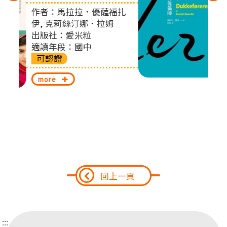
作者：喬斯坦‧賈德
左
扎
出版社：木馬文化
切
適讀年段：國中
不可認證
換
more
回上一頁
:::