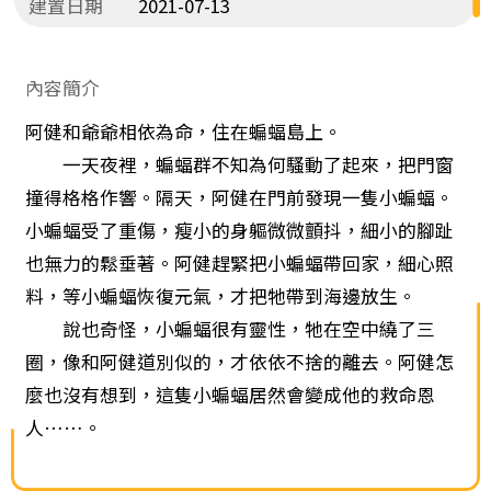
建置日期
2021-07-13
內容簡介
阿健和爺爺相依為命，住在蝙蝠島上。
一天夜裡，蝙蝠群不知為何騷動了起來，把門窗
撞得格格作響。隔天，阿健在門前發現一隻小蝙蝠。
小蝙蝠受了重傷，瘦小的身軀微微顫抖，細小的腳趾
也無力的鬆垂著。阿健趕緊把小蝙蝠帶回家，細心照
料，等小蝙蝠恢復元氣，才把牠帶到海邊放生。
說也奇怪，小蝙蝠很有靈性，牠在空中繞了三
圈，像和阿健道別似的，才依依不捨的離去。阿健怎
麼也沒有想到，這隻小蝙蝠居然會變成他的救命恩
人……。