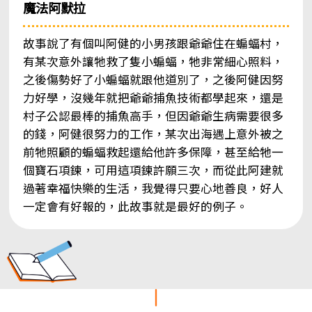
魔法阿默拉
故事說了有個叫阿健的小男孩跟爺爺住在蝙蝠村，
有某次意外讓牠救了隻小蝙蝠，牠非常細心照料，
之後傷勢好了小蝙蝠就跟他道別了，之後阿健因努
力好學，沒幾年就把爺爺捕魚技術都學起來，還是
村子公認最棒的捕魚高手，但因爺爺生病需要很多
的錢，阿健很努力的工作，某次出海遇上意外被之
前牠照顧的蝙蝠救起還給他許多保障，甚至給牠一
個寶石項鍊，可用這項鍊許願三次，而從此阿建就
過著幸福快樂的生活，我覺得只要心地善良，好人
一定會有好報的，此故事就是最好的例子。