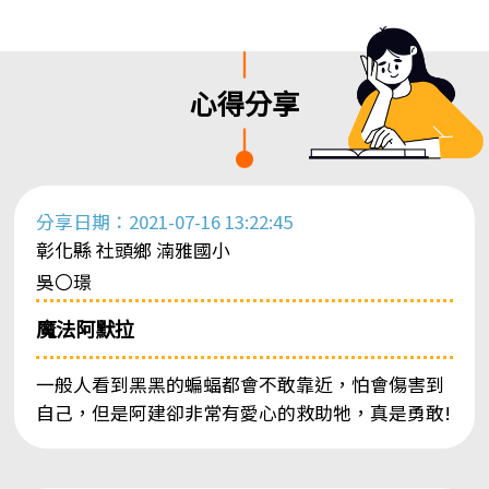
心得分享
分享日期：2021-07-16 13:22:45
彰化縣 社頭鄉 湳雅國小
吳〇璟
魔法阿默拉
一般人看到黑黑的蝙蝠都會不敢靠近，怕會傷害到
自己，但是阿建卻非常有愛心的救助牠，真是勇敢!