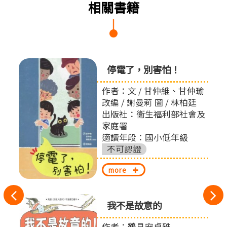
相關書籍
停電了，別害怕！
作者：文 / 甘仲維、甘仲瑜
改編 / 謝曼莉 圖 / 林柏廷
出版社：衛生福利部社會及
家庭署
適讀年段：國小低年級
不可認證
more
往
我不是故意的
左
有限
作者：鶴見安卓雅