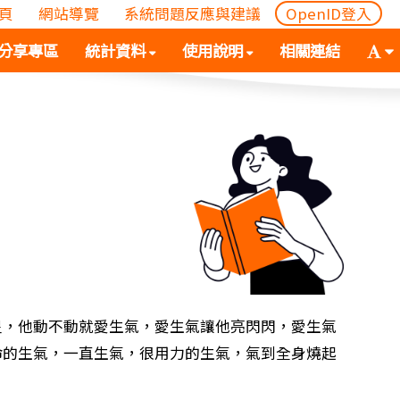
頁
網站導覽
系統問題反應與建議
OpenID登入
(
(按
字
分享專區
統計資料
使用說明
相關連結
按
空
體
空
白
大
白
鍵
小
鍵
向
切
向
下
換
下
展
(
展
開
空
開
次
白
次
選
鍵
選
單)
向
單)
下
展
星，他動不動就愛生氣，愛生氣讓他亮閃閃，愛生氣
開
命的生氣，一直生氣，很用力的生氣，氣到全身燒起
次
選