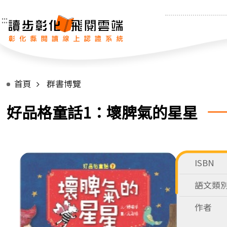
:::
首頁
群書博覽
好品格童話1：壞脾氣的星星
ISBN
語文類
作者