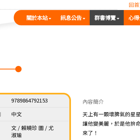
回首
(按
(按
(按
關於本站
訊息公告
群書博覽
心得
空
空
空
白
白
白
鍵
鍵
鍵
展
向
向
開
下
下
次
展
展
選
開
開
單)
次
次
選
選
單)
單)
9789864792153
內容簡介
別
中文
天上有一顆壞脾氣的星
讓他變美麗，於是他拚
文 / 賴曉珍 圖 / 尤
來了！
淑瑜