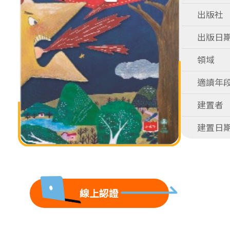
出版社
出版日
領域
適讀年
建置者
建置日
線上認證