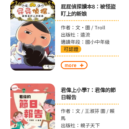
屁屁偵探讀本8：被怪盜
盯上的新娘
作者：文‧圖 / Troll
出版社：遠流
適讀年段：國小中年級
可認證
more
君偉上小學7：君偉的節
日報告
作者：文 / 王淑芬 圖 / 賴
馬
出版社：親子天下