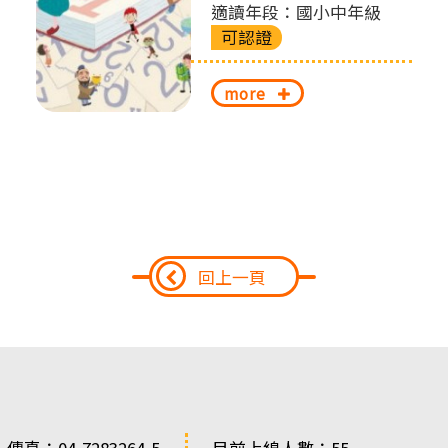
適讀年段：國小中年級
可認證
more
回上一頁
 傳真：04-7283264-5
目前上線人數：55