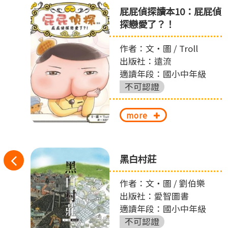
之
屁屁偵探讀本10：屁屁偵
探戀愛了？！
作者：文‧圖 / Troll
出版社：遠流
適讀年段：國小中年級
不可認證
more
往
黑白村莊
丟
左
作者：文‧圖 / 劉伯樂
出版社：愛智圖書
切
適讀年段：國小中年級
換
不可認證