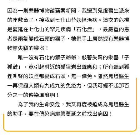
因為一則樂器博物館竊案新聞，我遇到鬼燈醫生派來
的座敷童子，接我到七化山替妖怪治病。這次的危機
是蔓延在七化山的罕見疾病「石化症」，最嚴重的患
者是兩隻變成石頭的猴子，牠們手上居然握有樂器博
物館失竊的樂器！
唯一沒有石化的猴子爺爺，敲著失竊的樂器「子
狐鼓」，竟引起附近的狐狸岩出聲應和；所有聽到狐
狸叫聲的妖怪都變成石頭，無一倖免。雖然鬼燈醫生
一再保證人類有九成九的免疫力，但我可經不起那百
分之一的傳染風險啊！
為了我的生命安危，我又再度被迫成為鬼燈醫生
的助手，要在傳染病繼續蔓延之前找出病因！