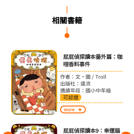
相關書籍
怪盜
屁屁偵探讀本番外篇：咖
哩香料事件
作者：文‧圖 / Troll
出版社：遠流
適讀年段：國小中年級
可認證
more
的節
屁屁偵探讀本9：幸運貓