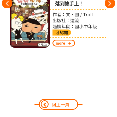
往
落到誰手上！
左
 賴馬
作者：文‧圖 / Troll
出版社：遠流
切
適讀年段：國小中年級
可認證
換
more
回上一頁