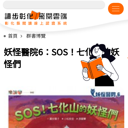
首頁
群書博覽
妖怪醫院6：SOS！七化山的妖
怪們