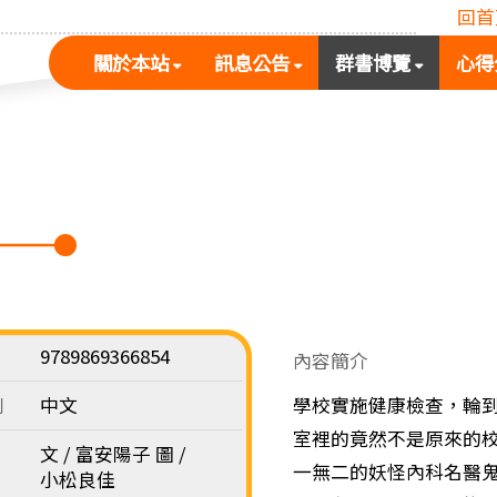
回首
(按
(按
(按
關於本站
訊息公告
群書博覽
心得
空
空
空
白
白
白
鍵
鍵
鍵
展
向
向
開
下
下
次
展
展
選
開
開
單)
次
次
選
選
單)
單)
9789869366854
內容簡介
別
中文
學校實施健康檢查，輪
室裡的竟然不是原來的
文 / 富安陽子 圖 /
一無二的妖怪內科名醫
小松良佳