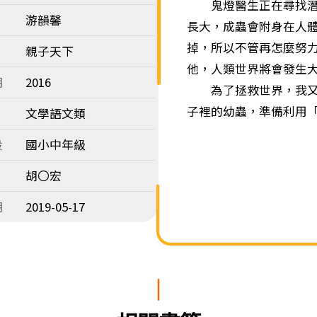
鬼燈醫生正在尋找潛入
游韻馨
長大，成蟲會附身在人
掉，所以不管再怎麼努
親子天下
他，人類世界將會發生
期
2016
為了拯救世界，我又再
子裡的幼蟲，準備利用
文學語文類
段
國小中年級
胡〇宏
期
2019-05-17