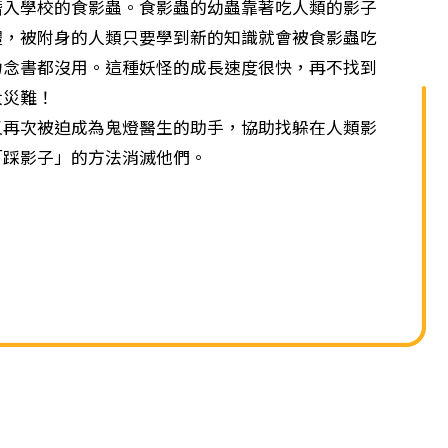
單
學校的食影蟲。食影蟲的幼蟲靠著吃人類的影子
體，被附身的人類只要學到新的知識就會被食影蟲吃
力念書都沒用。這種妖怪的成長速度很快，再不找到
大災難！
次被迫成為鬼燈醫生的助手，協助找躲在人類影
「踩影子」的方法消滅他們。