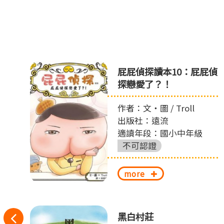
之
屁屁偵探讀本10：屁屁偵
探戀愛了？！
作者：文‧圖 / Troll
出版社：遠流
適讀年段：國小中年級
不可認證
more
往
黑白村莊