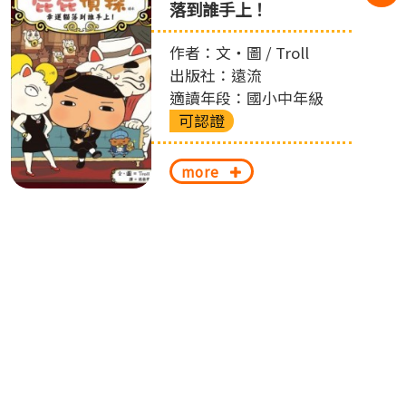
落到誰手上！
作者：文‧圖 / Troll
出版社：遠流
適讀年段：國小中年級
可認證
more