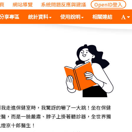
頁
網站導覽
系統問題反應與建議
OpenID登入
(
(按
字
分享專區
統計資料
使用說明
相關連結
按
空
體
空
白
大
白
鍵
小
鍵
向
切
向
下
換
下
展
(
展
開
空
開
次
白
次
選
鍵
選
單)
向
單)
下
展
到我走進保健室時，我驚訝的嚇了一大跳！坐在保健
開
校醫，而是一臉嚴肅、脖子上掛著聽診器，全世界獨
次
鬼燈京十郎醫生！
選