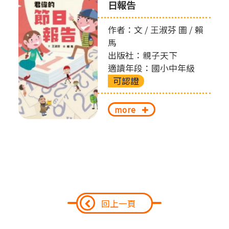
日報告
作者：文 / 王淑芬 圖 / 賴
馬
出版社：親子天下
適讀年段：國小中年級
可認證
more
回上一頁