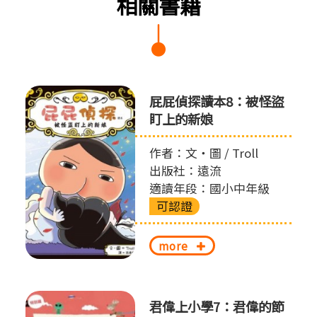
相關書籍
屁屁偵探讀本8：被怪盜
盯上的新娘
作者：文‧圖 / Troll
出版社：遠流
適讀年段：國小中年級
可認證
more
君偉上小學7：君偉的節