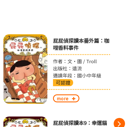
屁屁偵探讀本番外篇：咖
哩香料事件
作者：文‧圖 / Troll
出版社：遠流
適讀年段：國小中年級
可認證
more
屁屁偵探讀本9：幸運貓