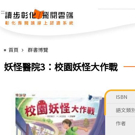
:::
首頁
群書博覽
妖怪醫院3：校園妖怪大作戰
ISBN
語文類
作者