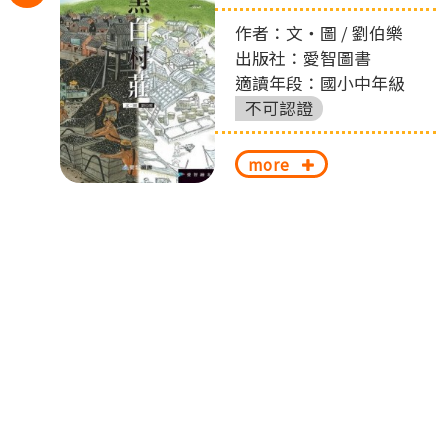
丟
左
作者：文‧圖 / 劉伯樂
出版社：愛智圖書
切
適讀年段：國小中年級
換
不可認證
more