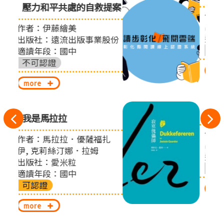
提案
作者：肯尼思．葛拉罕
出版社：字畝文化
適讀年段：國中
股份
不可認證
more
寂寞傀儡師
往
作者：喬斯坦‧賈德
左
扎
出版社：木馬文化
切
適讀年段：國中
不可認證
換
more