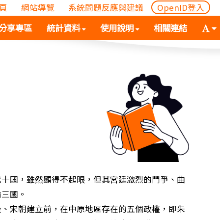
頁
網站導覽
系統問題反應與建議
OpenID登入
(
(按
字
分享專區
統計資料
使用說明
相關連結
按
空
體
空
白
大
白
鍵
小
鍵
向
切
向
下
換
下
展
(
展
開
空
開
次
白
次
選
鍵
選
單)
向
單)
下
展
代十國，雖然顯得不起眼，但其宮廷激烈的鬥爭、曲
開
輸三國。
次
宋朝建立前，在中原地區存在的五個政權，即朱
選