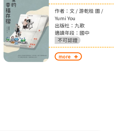
作者：文 / 游乾桂 圖 /
Yumi You
出版社：九歌
適讀年段：國中
不可認證
more