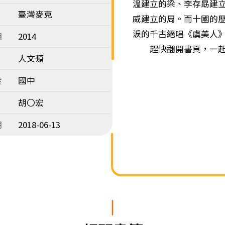
溫建立的梁、李存勗建
臺灣麥克
威建立的周。而十國的
淚的千古絕唱《虞美人
期
2014
趕快翻開書頁，一起進
人文類
段
國中
胡〇宏
期
2018-06-13