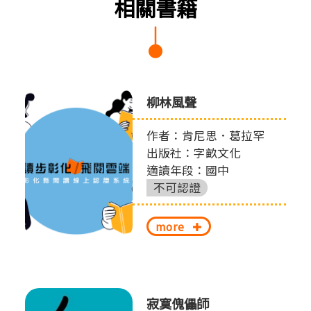
相關書籍
柳林風聲
作者：肯尼思．葛拉罕
出版社：字畝文化
適讀年段：國中
不可認證
more
寂寞傀儡師