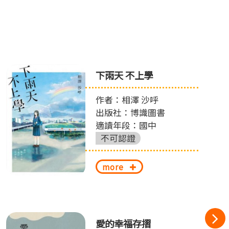
下雨天 不上學
作者：相澤 沙呼
出版社：博識圖書
適讀年段：國中
不可認證
more
愛的幸福存摺