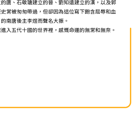
單
立的唐、石敬瑭建立的晉、劉知遠建立的漢，以及郭
歷史常被匆匆帶過，但卻因為這位寫下飽含屈辱和血
》的南唐後主李煜而聲名大振。
入五代十國的世界裡，感慨命運的無常和無奈。