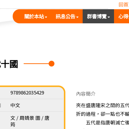
回首
(按
(按
(按
關於本站
訊息公告
群書博覽
心得
空
空
空
白
白
白
鍵
鍵
鍵
展
向
向
開
下
下
次
展
展
代十國
選
開
開
單)
次
次
選
選
單)
單)
9789862035429
內容簡介
別
中文
夾在盛唐隆宋之間的五
折的過程，卻一點也不
文 / 周婧景 圖 / 唐
五代是指唐朝滅亡後、
筠