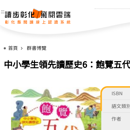
:::
首頁
群書博覽
中小學生領先讀歷史6：飽覽五
ISBN
語文類
作者