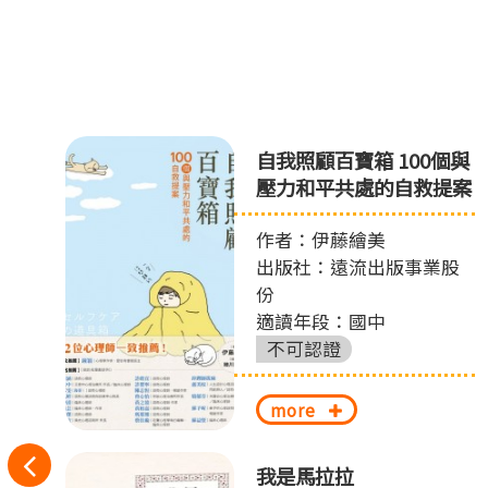
自我照顧百寶箱 100個與
壓力和平共處的自救提案
作者：伊藤繪美
出版社：遠流出版事業股
份
適讀年段：國中
不可認證
more
往
偵
我是馬拉拉