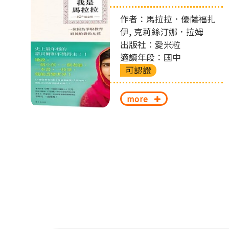
左
作者：馬拉拉．優薩福扎
切
伊, 克莉絲汀娜．拉姆
出版社：愛米粒
換
適讀年段：國中
可認證
more