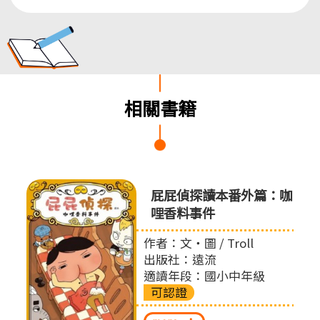
相關書籍
怪盜
屁屁偵探讀本番外篇：咖
哩香料事件
作者：文‧圖 / Troll
出版社：遠流
適讀年段：國小中年級
可認證