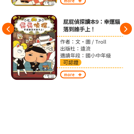
more
的節
屁屁偵探讀本9：幸運貓
往
落到誰手上！
左
 賴馬
作者：文‧圖 / Troll
出版社：遠流
切
適讀年段：國小中年級
可認證
換
more