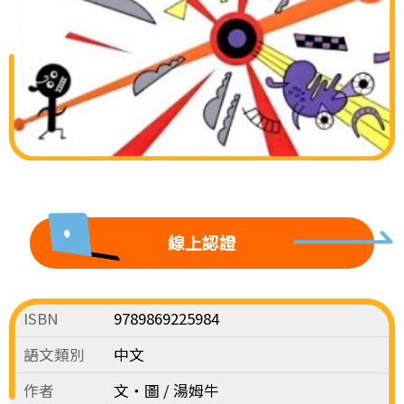
線上認證
ISBN
9789869225984
語文類別
中文
作者
文‧圖 / 湯姆牛