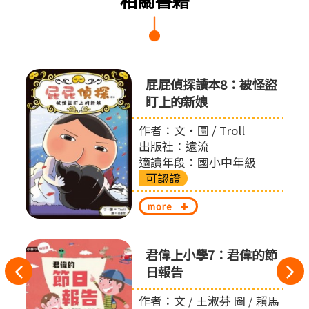
屁屁偵
屁屁偵探讀本8：被怪盜
盯上的新娘
作者：文‧圖 / Troll
出版社：遠流
適讀年段：國小中年級
可認證
more
君偉上小學7：君偉的節
往
日報告
左
作者：文 / 王淑芬 圖 / 賴馬