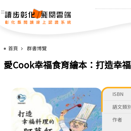
:::
首頁
群書博覽
愛Cook幸福食育繪本：打造幸
ISBN
語文類
作者