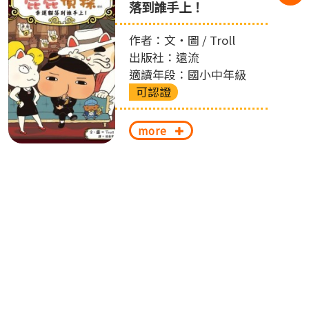
落到誰手上！
作者：文‧圖 / Troll
出版社：遠流
適讀年段：國小中年級
可認證
more