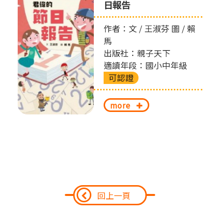
日報告
作者：文 / 王淑芬 圖 / 賴
馬
出版社：親子天下
適讀年段：國小中年級
可認證
more
回上一頁