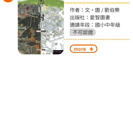
丟
左
作者：文‧圖 / 劉伯樂
出版社：愛智圖書
切
適讀年段：國小中年級
換
不可認證
more