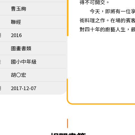
得不可開交。
曹玉絢
今天，即將有一位享譽
術料理之作。在場的賓
聯經
對四十年的廚藝人生，
期
2016
圖畫書類
段
國小中年級
胡〇宏
期
2017-12-07