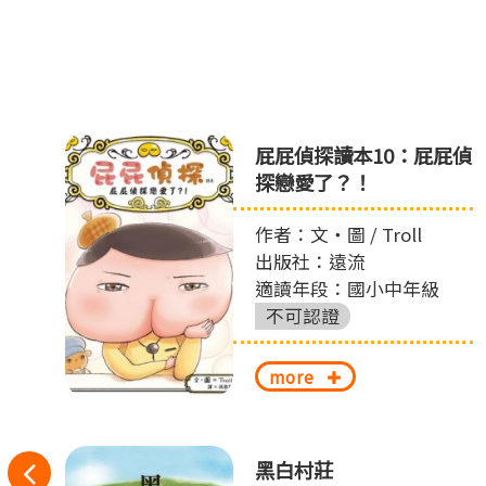
之
屁屁偵探讀本10：屁屁偵
探戀愛了？！
作者：文‧圖 / Troll
出版社：遠流
適讀年段：國小中年級
不可認證
more
往
黑白村莊