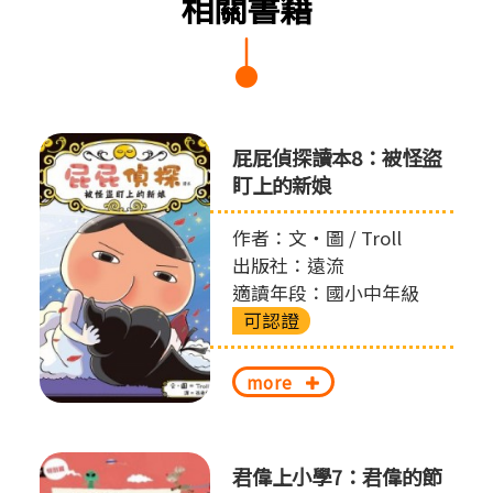
相關書籍
屁屁偵探讀本8：被怪盜
盯上的新娘
作者：文‧圖 / Troll
出版社：遠流
適讀年段：國小中年級
可認證
more
君偉上小學7：君偉的節