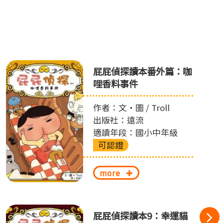
屁屁偵探讀本番外篇：咖
哩香料事件
作者：文‧圖 / Troll
出版社：遠流
適讀年段：國小中年級
可認證
more
屁屁偵探讀本9：幸運貓