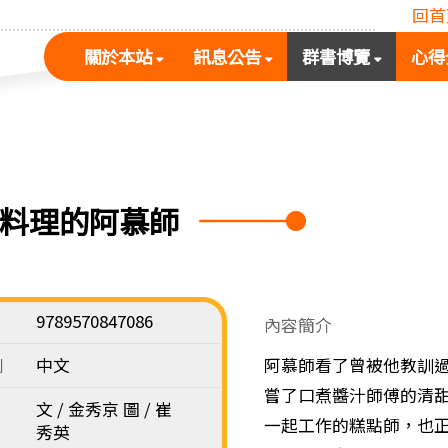
回首
(按
(按
(按
關於本站
訊息公告
群書博覽
心得
空
空
空
白
白
白
鍵
鍵
鍵
展
向
向
開
下
下
次
展
展
福料理的阿慕師
選
開
開
單)
次
次
選
選
單)
單)
9789570847086
內容簡介
別
中文
阿慕師看了曾被他教訓
嘗了口煮醬汁師傅的清
文 / 金秀京 圖 / 崔
一起工作的糕點師，也
秀英