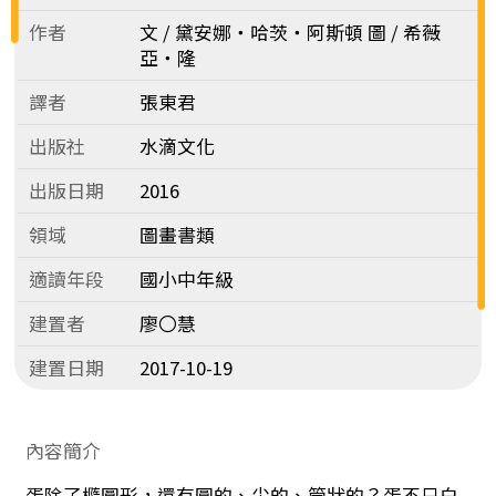
作者
文 / 黛安娜‧哈茨‧阿斯頓 圖 / 希薇
亞‧隆
譯者
張東君
出版社
水滴文化
出版日期
2016
領域
圖畫書類
適讀年段
國小中年級
建置者
廖〇慧
建置日期
2017-10-19
內容簡介
蛋除了橢圓形，還有圓的、尖的、管狀的？蛋不只白