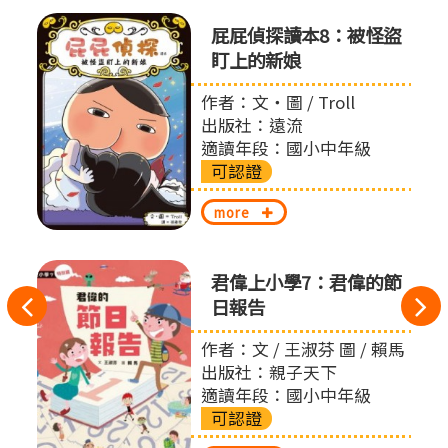
屁屁偵
屁屁偵探讀本8：被怪盜
盯上的新娘
作者：文‧圖 / Troll
出版社：遠流
適讀年段：國小中年級
可認證
more
君偉上小學7：君偉的節
往
日報告
左
作者：文 / 王淑芬 圖 / 賴馬
出版社：親子天下
切
適讀年段：國小中年級
可認證
換