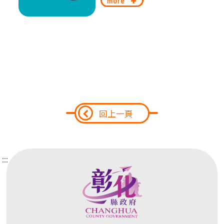
more
回上一頁
:::