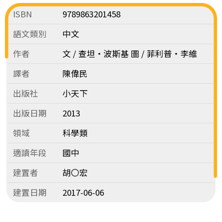
ISBN
9789863201458
語文類別
中文
作者
文 / 查坦‧波斯基 圖 / 菲利普‧李維
譯者
陳偉民
出版社
小天下
出版日期
2013
領域
科學類
適讀年段
國中
建置者
胡〇宏
建置日期
2017-06-06