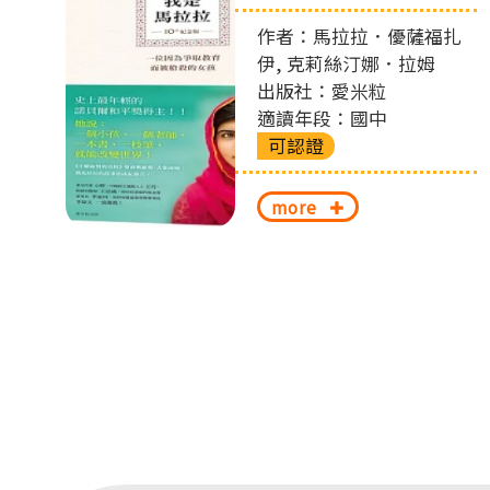
左
作者：馬拉拉．優薩福扎
切
伊, 克莉絲汀娜．拉姆
出版社：愛米粒
換
適讀年段：國中
可認證
more