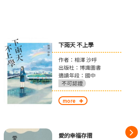
下雨天 不上學
作者：相澤 沙呼
出版社：博識圖書
適讀年段：國中
不可認證
more
愛的幸福存摺