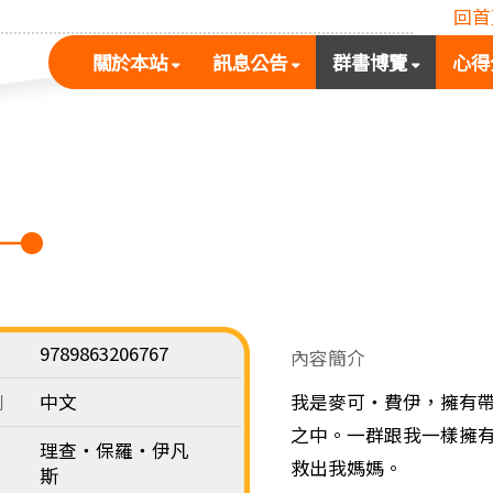
回首
(按
(按
(按
關於本站
訊息公告
群書博覽
心得
空
空
空
白
白
白
鍵
鍵
鍵
展
向
向
開
下
下
次
展
展
選
開
開
單)
次
次
選
選
單)
單)
9789863206767
內容簡介
別
中文
我是麥可‧費伊，擁有
之中。一群跟我一樣擁
理查‧保羅‧伊凡
救出我媽媽。
斯