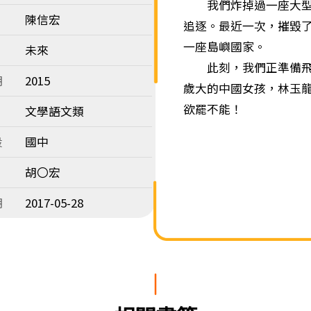
我們炸掉過一座大型發
陳信宏
追逐。最近一次，摧毀
一座島嶼國家。
未來
此刻，我們正準備飛往
期
2015
歲大的中國女孩，林玉
欲罷不能！
文學語文類
段
國中
胡〇宏
期
2017-05-28