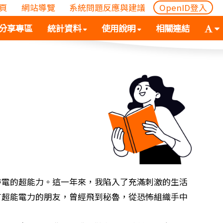
頁
網站導覽
系統問題反應與建議
OpenID登入
(
(按
字
分享專區
統計資料
使用說明
相關連結
按
空
體
空
白
大
白
鍵
小
鍵
向
切
向
下
換
下
展
(
展
開
空
開
次
白
次
選
鍵
選
單)
向
單)
下
展
帶電的超能力。這一年來，我陷入了充滿刺激的生活
開
有超能電力的朋友，曾經飛到秘魯，從恐怖組織手中
次
選