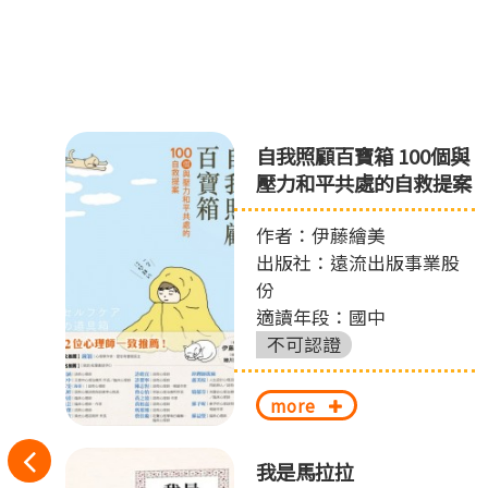
自我照顧百寶箱 100個與
壓力和平共處的自救提案
作者：伊藤繪美
出版社：遠流出版事業股
份
適讀年段：國中
不可認證
more
往
偵
我是馬拉拉