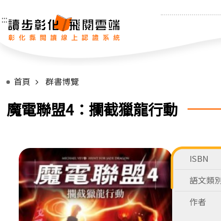
:::
首頁
群書博覽
魔電聯盟4：攔截獵龍行動
ISBN
語文類
作者