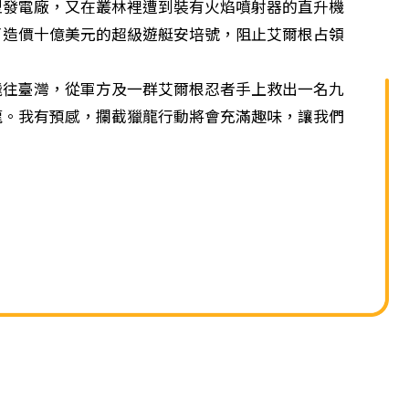
單
電廠，又在叢林裡遭到裝有火焰噴射器的直升機
了造價十億美元的超級遊艇安培號，阻止艾爾根占領
臺灣，從軍方及一群艾爾根忍者手上救出一名九
龍。我有預感，攔截獵龍行動將會充滿趣味，讓我們