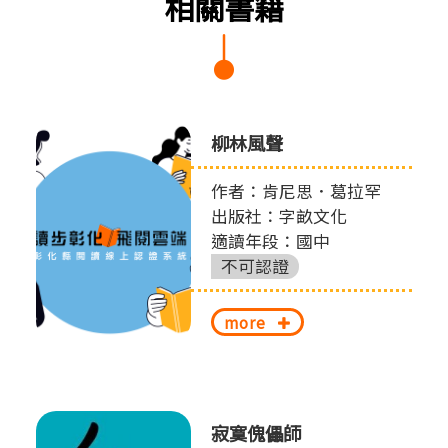
相關書籍
柳林風聲
作者：肯尼思．葛拉罕
出版社：字畝文化
適讀年段：國中
不可認證
more
寂寞傀儡師