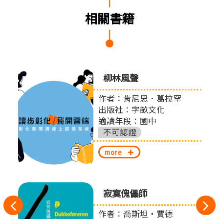
相關書籍
0個與
柳林風聲
提案
作者：肯尼思．葛拉罕
出版社：字畝文化
適讀年段：國中
股份
不可認證
more
寂寞傀儡師
往
作者：喬斯坦‧賈德