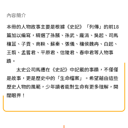
內容簡介
本冊的人物故事主要是根據《史記》「列傳」的前18
篇加以編寫，精選了孫臏、孫武、龐涓、吳起、司馬
穰苴、子貢、商鞅、蘇秦、張儀、穰侯魏冉、白起、
王翦、孟嘗君、平原君、信陵君、春申君等人物事
蹟。
太史公司馬遷在《史記》中記載的事蹟，不僅僅
是故事，更是歷史中的「生命檔案」。希望藉由這些
歷史人物的風範，少年讀者能對生命有更多理解，開
闊眼界！