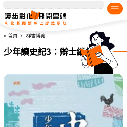
首頁
群書博覽
少年讀史記3：辯士縱橫天下