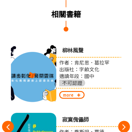
相關書籍
0個與
柳林風聲
提案
作者：肯尼思．葛拉罕
出版社：字畝文化
適讀年段：國中
股份
不可認證
more
寂寞傀儡師
往
作者：喬斯坦‧賈德