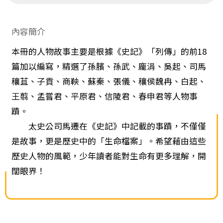
內容簡介
本冊的人物故事主要是根據《史記》「列傳」的前18
篇加以編寫，精選了孫臏、孫武、龐涓、吳起、司馬
穰苴、子貢、商鞅、蘇秦、張儀、穰侯魏冉、白起、
王翦、孟嘗君、平原君、信陵君、春申君等人物事
蹟。
太史公司馬遷在《史記》中記載的事蹟，不僅僅
是故事，更是歷史中的「生命檔案」。希望藉由這些
歷史人物的風範，少年讀者能對生命有更多理解，開
闊眼界！