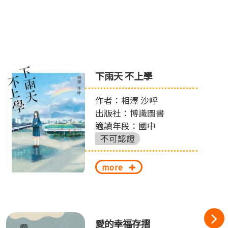
下雨天 不上學
作者：相澤 沙呼
出版社：博識圖書
適讀年段：國中
不可認證
more
愛的幸福存摺