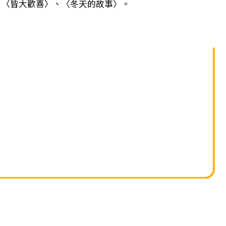
單
、〈皆大歡喜〉、〈冬天的故事〉。