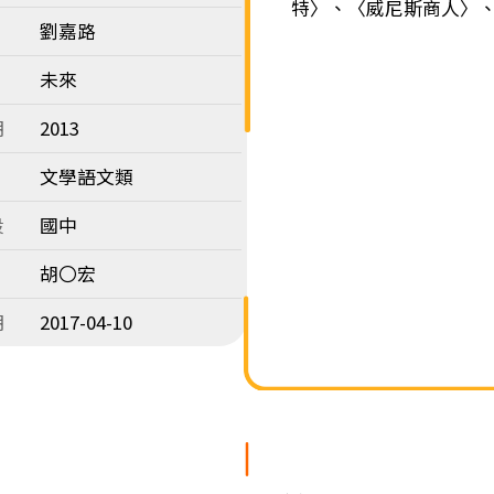
特〉、〈威尼斯商人〉
劉嘉路
未來
期
2013
文學語文類
段
國中
胡〇宏
期
2017-04-10