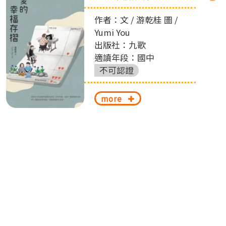
作者：文 / 游乾桂 圖 /
Yumi You
出版社：九歌
適讀年段：國中
不可認證
more