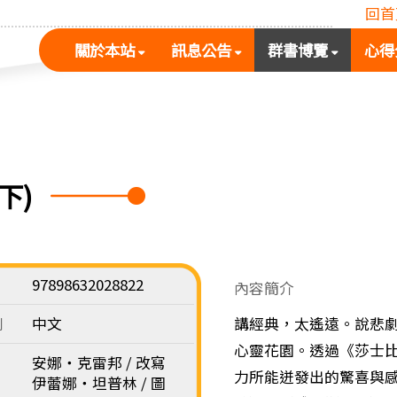
回首
(按
(按
(按
關於本站
訊息公告
群書博覽
心得
空
空
空
白
白
白
鍵
鍵
鍵
展
向
向
開
下
下
次
展
展
下)
選
開
開
單)
次
次
選
選
單)
單)
97898632028822
內容簡介
別
中文
講經典，太遙遠。說悲
心靈花園。透過《莎士
安娜‧克雷邦 / 改寫
力所能迸發出的驚喜與
伊蕾娜‧坦普林 / 圖