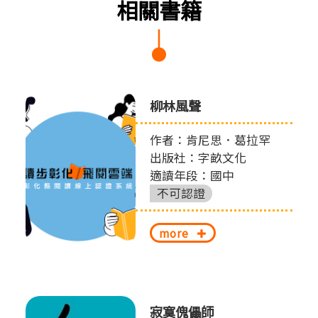
相關書籍
柳林風聲
作者：肯尼思．葛拉罕
出版社：字畝文化
適讀年段：國中
不可認證
more
寂寞傀儡師