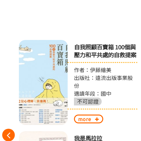
自我照顧百寶箱 100個與
壓力和平共處的自救提案
作者：伊藤繪美
出版社：遠流出版事業股
份
適讀年段：國中
不可認證
more
往
偵
我是馬拉拉