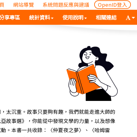
頁
網站導覽
系統問題反應與建議
OpenID登入
(
(按
字
分享專區
統計資料
使用說明
相關連結
按
空
體
空
白
大
白
鍵
小
鍵
向
切
向
下
換
下
展
(
展
開
空
開
次
白
次
選
鍵
選
單)
向
單)
下
展
劇，太沉重。故事只要夠有趣，我們就能走進大師的
開
比亞故事選》，你能從中發現文學的力量，以及想像
次
感動。本書一共收錄：〈仲夏夜之夢〉、〈哈姆雷
選