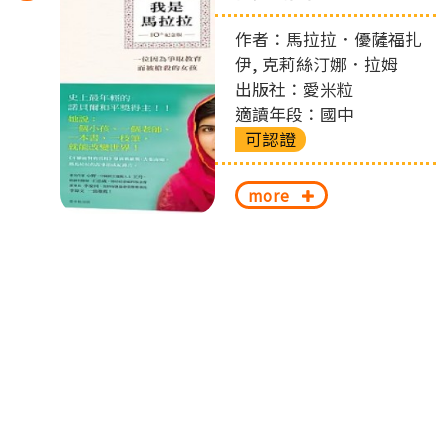
左
作者：馬拉拉．優薩福扎
切
伊, 克莉絲汀娜．拉姆
出版社：愛米粒
換
適讀年段：國中
可認證
more