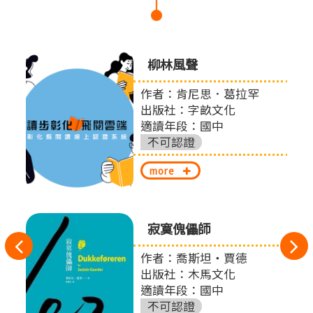
0個與
柳林風聲
提案
作者：肯尼思．葛拉罕
出版社：字畝文化
適讀年段：國中
股份
不可認證
more
寂寞傀儡師
往
作者：喬斯坦‧賈德
扎
左
出版社：木馬文化
適讀年段：國中
切
不可認證