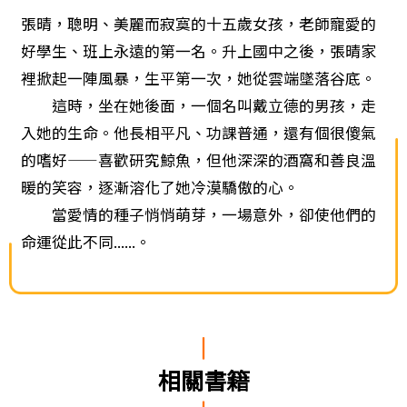
張晴，聰明、美麗而寂寞的十五歲女孩，老師寵愛的
好學生、班上永遠的第一名。升上國中之後，張晴家
裡掀起一陣風暴，生平第一次，她從雲端墜落谷底。
這時，坐在她後面，一個名叫戴立德的男孩，走
入她的生命。他長相平凡、功課普通，還有個很傻氣
的嗜好——喜歡研究鯨魚，但他深深的酒窩和善良溫
暖的笑容，逐漸溶化了她冷漠驕傲的心。
當愛情的種子悄悄萌芽，一場意外，卻使他們的
命運從此不同......。
相關書籍