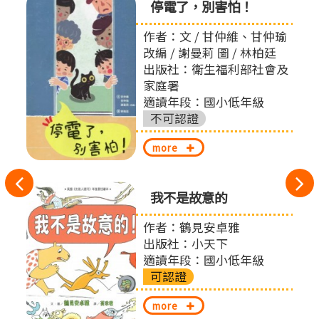
停電了，別害怕！
作者：文 / 甘仲維、甘仲瑜
改編 / 謝曼莉 圖 / 林柏廷
出版社：衛生福利部社會及
家庭署
適讀年段：國小低年級
不可認證
more
往
我不是故意的
左
有限
作者：鶴見安卓雅
切
出版社：小天下
適讀年段：國小低年級
換
可認證
more