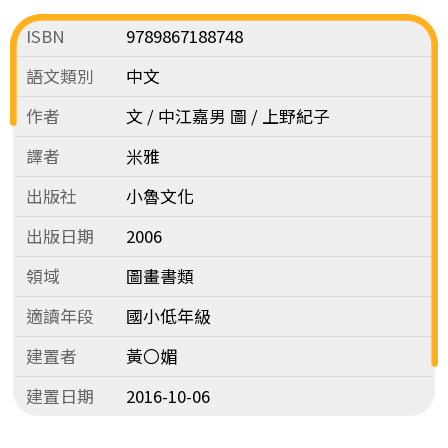
ISBN
9789867188748
語文類別
中文
作者
文 / 中江嘉男 圖 / 上野紀子
譯者
米雅
出版社
小魯文化
出版日期
2006
領域
圖畫書類
適讀年段
國小低年級
建置者
黃〇媚
建置日期
2016-10-06