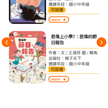
適讀年段：國小中年級
可認證
more
君偉上小學7：君偉的節
往
日報告
左
作者：文 / 王淑芬 圖 / 賴馬
出版社：親子天下
切
適讀年段：國小中年級
可認證
換
more