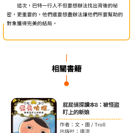
這次，巴特一行人不但要想辦法找出背後的祕
密，更重要的，他們還要想盡辦法讓他們所要幫助的
對象獲得完美的結局。
相關書籍
屁屁偵
屁屁偵探讀本8：被怪盜
盯上的新娘
作者：文‧圖 / Troll
出版社：遠流