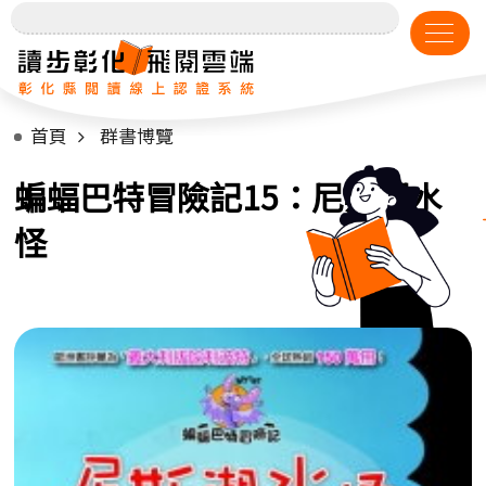
首頁
群書博覽
蝙蝠巴特冒險記15：尼斯湖水
怪