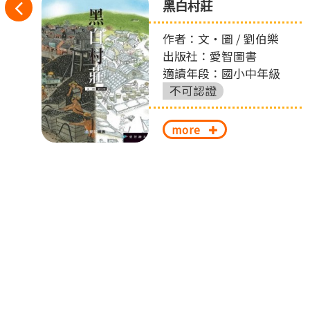
往
黑白村莊
丟
左
作者：文‧圖 / 劉伯樂
出版社：愛智圖書
切
適讀年段：國小中年級
換
不可認證
more