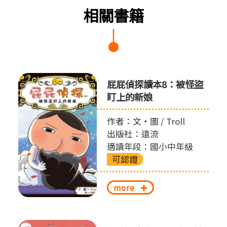
相關書籍
屁屁偵探讀本8：被怪盜
盯上的新娘
作者：文‧圖 / Troll
出版社：遠流
適讀年段：國小中年級
可認證
more