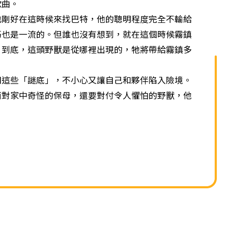
單
歌曲。
好在這時候來找巴特，他的聰明程度完全不輸給
巧也是一流的。但誰也沒有想到，就在這個時候霧鎮
！到底，這頭野獸是從哪裡出現的，牠將帶給霧鎮多
些「謎底」，不小心又讓自己和夥伴陷入險境。
面對家中奇怪的保母，還要對付令人懼怕的野獸，他
？