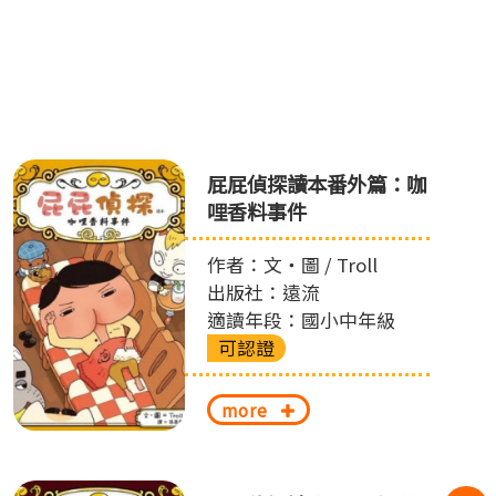
屁屁偵探讀本番外篇：咖
哩香料事件
作者：文‧圖 / Troll
出版社：遠流
適讀年段：國小中年級
可認證
more