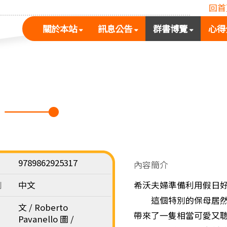
回首
(按
(按
(按
關於本站
訊息公告
群書博覽
心得
空
空
空
白
白
白
鍵
鍵
鍵
展
向
向
開
下
下
次
展
展
選
開
開
單)
次
次
選
選
單)
單)
9789862925317
內容簡介
別
中文
希沃夫婦準備利用假日
這個特別的保母居然是
文 / Roberto
帶來了一隻相當可愛又
Pavanello 圖 /