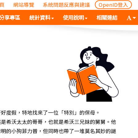
頁
網站導覽
系統問題反應與建議
OpenID登入
(
(按
字
分享專區
統計資料
使用說明
相關連結
按
空
體
空
白
大
白
鍵
小
鍵
向
切
向
下
換
下
展
(
展
開
空
開
次
白
次
選
鍵
選
單)
向
單)
下
展
好好度假，特地找來了一位「特別」的保母。
開
希沃太太的哥哥，也就是希沃三兄妹的舅舅。他
次
聰明的小狗菲力普，但同時也帶了一堆莫名其妙的謎
選