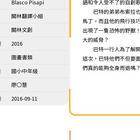
Blasco Pisapi
語和令人受不了的自創
巴特的弟弟布索拉也剛
閣林翻譯小組
馬丁，而且他的飛行技
閣林文創
出現了一隻恐怖的野獸
大的威脅？
期
2016
巴特一行人為了解開這
圖畫書類
這次，巴特他們不但要
們真的能夠全身而退嗎
段
國小中年級
廖〇慧
期
2016-09-11