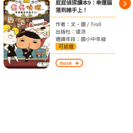
屁屁偵探讀本9：幸運貓
落到誰手上！
作者：文‧圖 / Troll
出版社：遠流
適讀年段：國小中年級
可認證
more