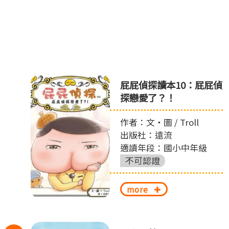
之
屁屁偵探讀本10：屁屁偵
探戀愛了？！
作者：文‧圖 / Troll
出版社：遠流
適讀年段：國小中年級
不可認證
more