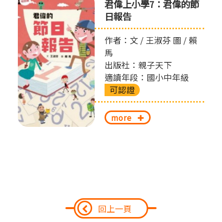
君偉上小學7：君偉的節
日報告
作者：文 / 王淑芬 圖 / 賴
馬
出版社：親子天下
適讀年段：國小中年級
可認證
more
回上一頁