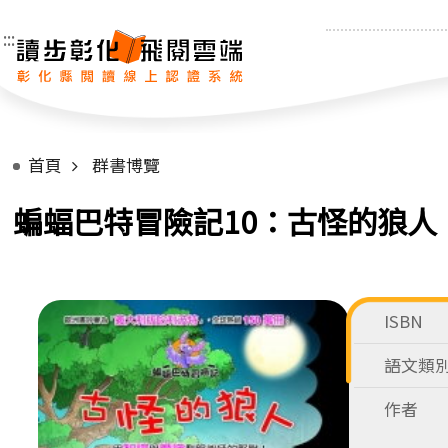
:::
首頁
群書博覽
蝙蝠巴特冒險記10：古怪的狼人
ISBN
語文類
作者