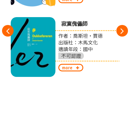
寂寞傀儡師
往
作者：喬斯坦‧賈德
扎
左
出版社：木馬文化
適讀年段：國中
切
不可認證
換
more