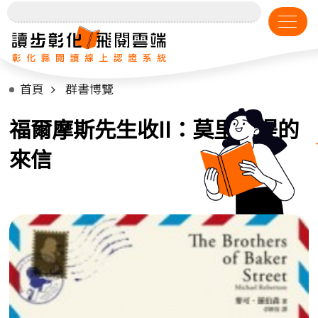
首頁
群書博覽
福爾摩斯先生收II：莫里亞提的
來信