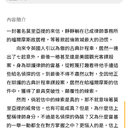
內容簡介
一封署名莫里亞提的來信，靜靜躺在已成律師事務所
的福爾摩斯故居裡，等著掀起倫敦城最大的恐慌。
向來令英國人引以為傲的古典計程車，居然一連
出了七起意外，最後一樁甚至還是美國觀光客謀殺
案。身為辯護律師的雷基，從輕蔑打趣看待他手邊這
些給名偵探的信，到最後不得不肅然以對，全因他正
在辯護的古典計程車謀殺案，居然在給福爾摩斯的信
件中，獲得了最具突破性、顛覆性的線索。
然而，倘若信中的線索是真的，那不就意味著莫
里亞提的威脅信，也有可能成真？但是，為什麼信上
堅稱律師身分，不過是名偵探的偽裝？又為什麼雷基
的一舉一動都全在對方掌握之中？更惱人的是，信上