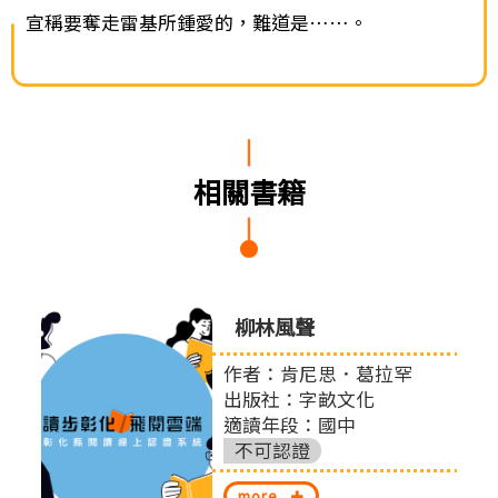
宣稱要奪走雷基所鍾愛的，難道是……。
相關書籍
0個與
柳林風聲
提案
作者：肯尼思．葛拉罕
出版社：字畝文化
適讀年段：國中
股份
不可認證
more