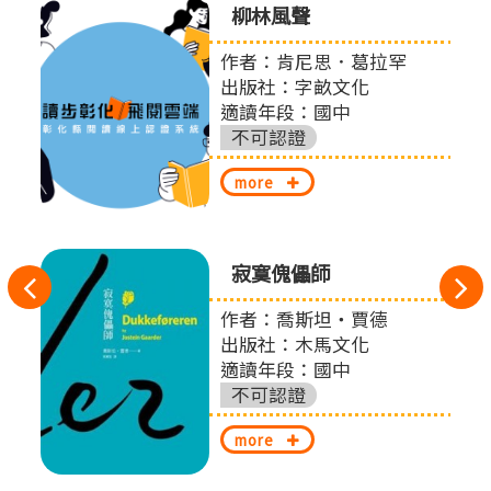
0個與
柳林風聲
提案
作者：肯尼思．葛拉罕
出版社：字畝文化
適讀年段：國中
股份
不可認證
more
寂寞傀儡師
往
作者：喬斯坦‧賈德
左
扎
出版社：木馬文化
切
適讀年段：國中
不可認證
換
more