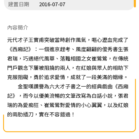
建置日期
2016-07-07
內容簡介
元代才子王實甫突破當時創作風氣，嘔心瀝血完成了
《西廂記》：一個進京趕考、風度翩翩的俊秀書生張
君瑞，巧遇絕代風華、落難相國之女崔鶯鶯，在傳統
門戶觀念下屢被阻撓的兩人，在紅娘與眾人的相助下
克服阻礙，勇於追求愛情，成就了一段美滿的姻緣。
金聖嘆讚譽為六大才子書之一的經典戲曲《西廂
記》，而今以優美流暢的文筆改寫為白話小說，張君
瑞的為愛痴狂、崔鶯鶯對愛情的小心翼翼，以及紅娘
的兩肋插刀，實在不容錯過！