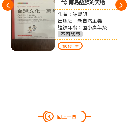
代: 南島語族的天地
往
作者：許豐明
左
出版社：新自然主義
切
適讀年段：國小高年級
不可認證
換
more
回上一頁