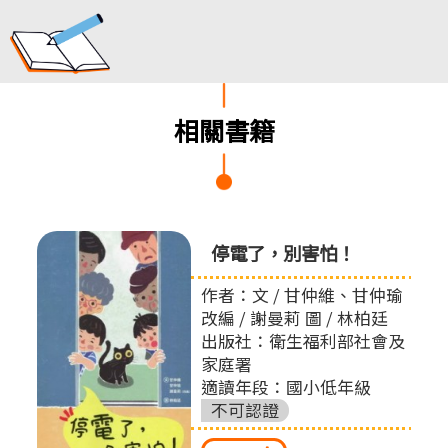
相關書籍
停電了，別害怕！
作者：文 / 甘仲維、甘仲瑜
改編 / 謝曼莉 圖 / 林柏廷
出版社：衛生福利部社會及
家庭署
適讀年段：國小低年級
不可認證