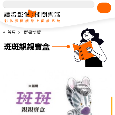
首頁
群書博覽
斑斑親親寶盒