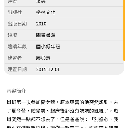
譯者
葉英
出版社
格林文化
出版日期
2010
領域
圖畫書類
適讀年段
國小低年級
建置者
廖〇慧
建置日期
2015-12-01
內容簡介
斑斑第一次參加夏令營，原本興奮的他突然想到，去
了夏令營，睡覺前、起床後都沒有媽媽的親親了，斑
斑突然一點都不想去了。但是爸爸說：「別擔心，我
們正在做親親紙條，讓你一起帶去。」斑斑帶著裝滿