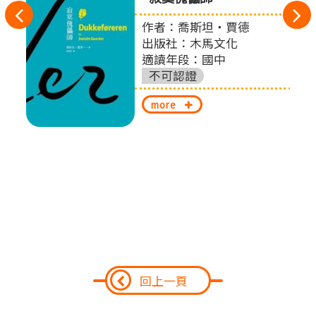
往
作者：喬斯坦‧賈德
扎
左
出版社：木馬文化
適讀年段：國中
切
不可認證
換
more
回上一頁