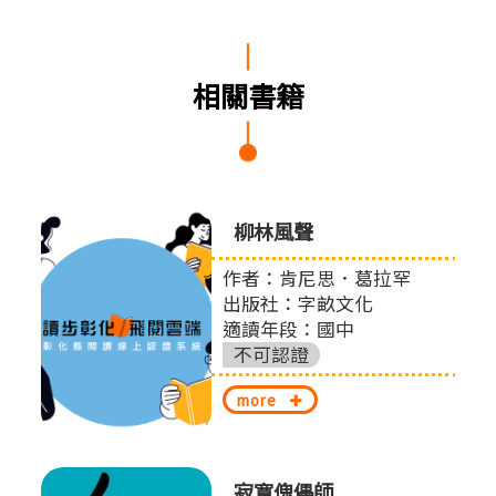
相關書籍
0個與
柳林風聲
提案
作者：肯尼思．葛拉罕
出版社：字畝文化
適讀年段：國中
股份
不可認證
more
寂寞傀儡師