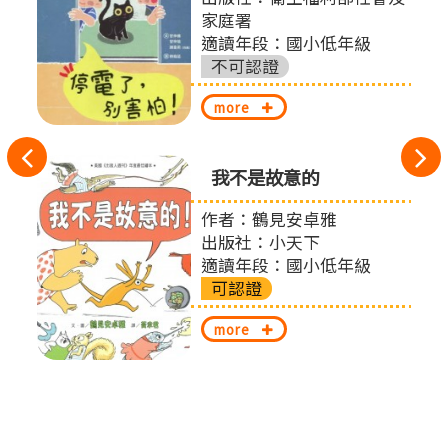
家庭署
適讀年段：國小低年級
不可認證
more
往
我不是故意的
左
有限
作者：鶴見安卓雅
切
出版社：小天下
適讀年段：國小低年級
換
可認證
more