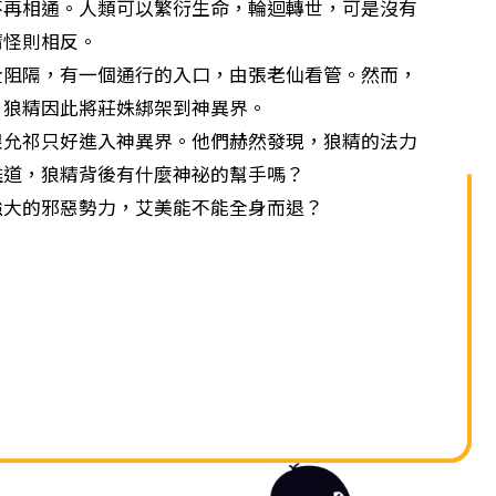
單
相通。人類可以繁衍生命，輪迴轉世，可是沒有
精怪則相反。
隔，有一個通行的入口，由張老仙看管。然而，
！狼精因此將莊姝綁架到神異界。
祁只好進入神異界。他們赫然發現，狼精的法力
難道，狼精背後有什麼神祕的幫手嗎？
的邪惡勢力，艾美能不能全身而退？