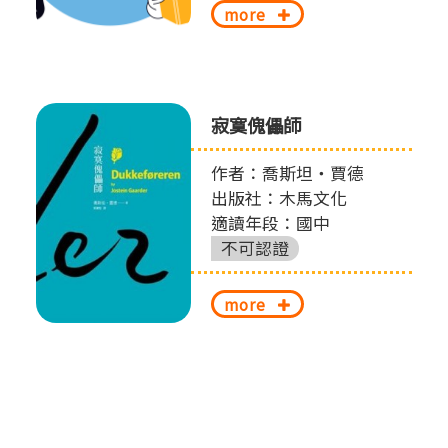
more
寂寞傀儡師
作者：喬斯坦‧賈德
出版社：木馬文化
適讀年段：國中
不可認證
more