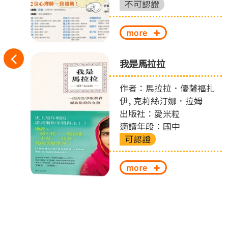
不可認證
more
往
偵
我是馬拉拉
左
作者：馬拉拉．優薩福扎
切
伊, 克莉絲汀娜．拉姆
出版社：愛米粒
換
適讀年段：國中
可認證
more