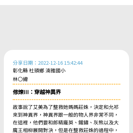
分享日期：2022-12-16 15:42:44
彰化縣 社頭鄉 湳雅國小
林〇緯
修煉III：穿越神異界
故事說了艾美為了整救她媽媽莊姝，決定和允祁
來到神異界，神異界跟一般的物人界非常不同，
在這裡，他們要和郎精龐英、鐵鏽、灰熊以及大
魔王相柳展開對決，但是在整救莊姝的過程中，