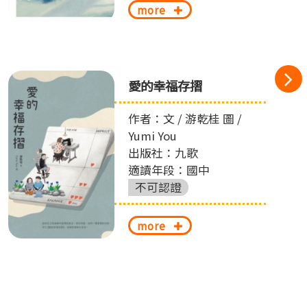
more
愛的幸福存摺
作者：文 / 游乾桂 圖 /
Yumi You
出版社：九歌
適讀年段：國中
不可認證
more