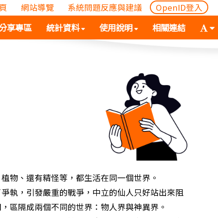
頁
網站導覽
系統問題反應與建議
OpenID登入
(
(按
字
分享專區
統計資料
使用說明
相關連結
按
空
體
空
白
大
白
鍵
小
鍵
向
切
向
下
換
下
展
(
展
開
空
開
次
白
次
選
鍵
選
單)
向
單)
下
展
、植物、還有精怪等，都生活在同一個世界。
開
執，引發嚴重的戰爭，中立的仙人只好站出來阻
次
開，區隔成兩個不同的世界：物人界與神異界。
選