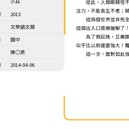
小兵
從此，人類跟精怪不再
法力，不能長生不老；
期
2013
這兩個世界並非完全阻
文學語文類
這個出入口竟被破解了
為了救莊姝，艾美跟允
段
國中
似乎比以前還要強大！
陳〇燕
這一次，面對如此強大
期
2014-04-06