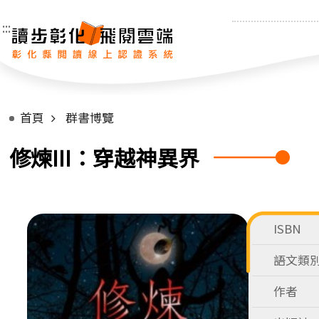
:::
首頁
群書博覽
修煉III：穿越神異界
ISBN
語文類
作者