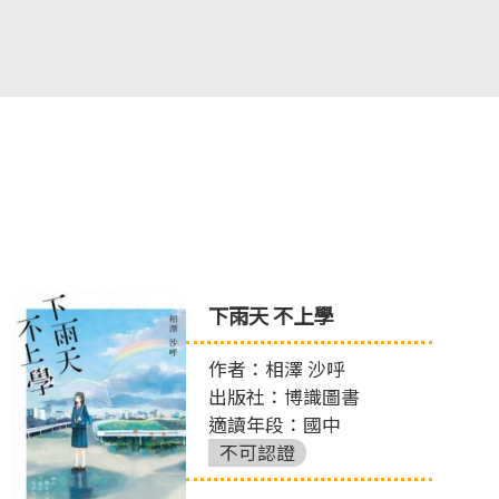
下雨天 不上學
作者：相澤 沙呼
出版社：博識圖書
適讀年段：國中
不可認證