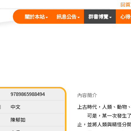
回首
(按
(按
(按
關於本站
訊息公告
群書博覽
心得
空
空
空
白
白
白
鍵
鍵
鍵
展
向
向
開
下
下
次
展
展
選
開
開
單)
次
次
選
選
單)
單)
9789865988494
內容簡介
別
中文
上古時代，人類、動物
可是，某一次發生了爭
陳郁如
止，並將人類與精怪分