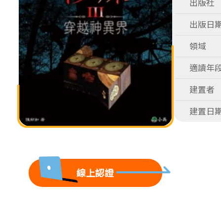
出版社
出版日
領域
適讀年
建置者
建置日
線上認證