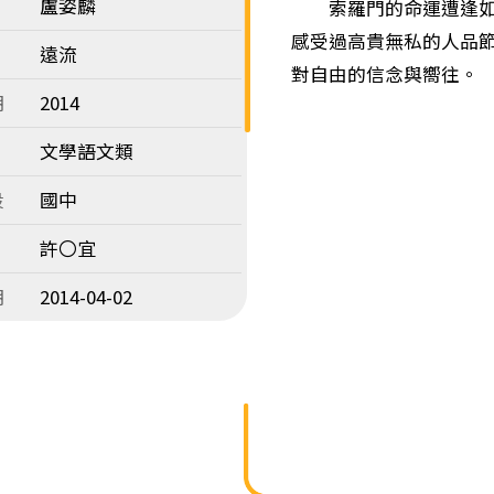
盧姿麟
索羅門的命運遭逢如此
感受過高貴無私的人品
遠流
對自由的信念與嚮往。
期
2014
文學語文類
段
國中
許〇宜
期
2014-04-02