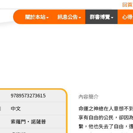
回首
(按
(按
(按
關於本站
訊息公告
群書博覽
心得
空
空
空
白
白
白
鍵
鍵
鍵
展
向
向
開
下
下
次
展
展
選
開
開
單)
次
次
選
選
單)
單)
9789573273615
內容簡介
別
中文
命運之神總在人意想不
享有自由的公民，卻因
索羅門‧諾薩普
繫，他也失去了自由，