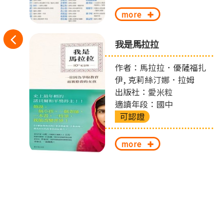
more
往
偵
我是馬拉拉
左
作者：馬拉拉．優薩福扎
切
伊, 克莉絲汀娜．拉姆
出版社：愛米粒
換
適讀年段：國中
可認證
more