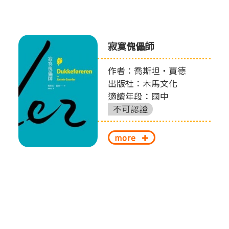
寂寞傀儡師
作者：喬斯坦‧賈德
出版社：木馬文化
適讀年段：國中
不可認證
more