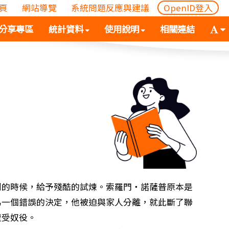
頁
網站導覽
系統問題反應與建議
OpenID登入
(
(按
字
分享專區
統計資料
使用說明
相關連結
按
空
體
空
白
大
白
鍵
小
鍵
向
切
向
下
換
下
展
(
展
開
空
開
次
白
次
選
鍵
選
單)
向
單)
下
展
到的時候，給予殘酷的試煉。索羅門‧諾薩普原本是
開
為一個錯誤的決定，他被迫與家人分離，就此斷了聯
次
遭受奴役。
選