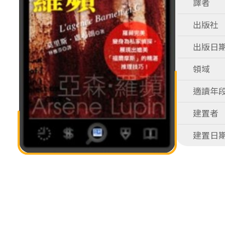
譯者
出版社
出版日
領域
適讀年
建置者
建置日