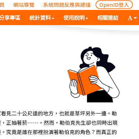
頁
網站導覽
系統問題反應與建議
OpenID登入
(
(按
字
分享專區
統計資料
使用說明
相關連結
按
空
體
空
白
大
白
鍵
小
鍵
向
切
向
下
換
下
展
(
展
開
空
開
次
白
次
選
鍵
選
單)
向
單)
下
展
家看見二十公尺遠的地方，也就是草坪另外一邊。勒
開
裡，正抽著菸……。然而，勒伯克先生卻也同時出現
次
邊。究竟是誰在那裡扮演著勒伯克的角色？而真正的
選