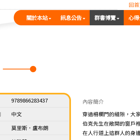
回首
(按
(按
(按
關於本站
訊息公告
群書博覽
心得
空
空
空
白
白
白
鍵
鍵
鍵
展
向
向
開
下
下
次
展
展
選
開
開
單)
次
次
選
選
單)
單)
9789866283437
內容簡介
別
中文
穿過柵欄門的縫隙，大
伯克先生在敞開的窗戶
莫里斯．盧布朗
在人行道上這群人的身