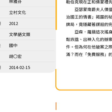
林雅芬
勒伯克現在正和佛蒙禮
亞瑟蒙南爵夫人價值連
立村文化
治國王的情書」揭露的
期
2012
牌局，竟隱藏著謀殺的
亞森．羅蘋這次搖身一
文學語文類
鬆詼諧、出神入化的辦
段
國中
件。但為何在他破案之
滿？而在「免費服務」
胡〇宏
期
2014-02-15