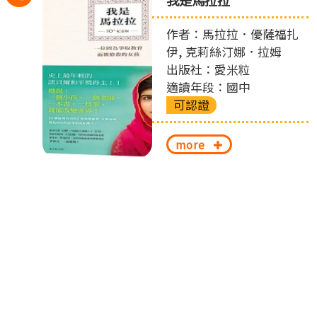
左
作者：馬拉拉．優薩福扎
切
伊, 克莉絲汀娜．拉姆
出版社：愛米粒
換
適讀年段：國中
可認證
more