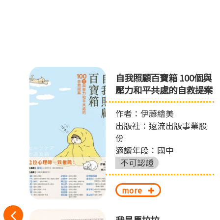
眼
自我照顧百寶箱 100個與
壓力和平共處的自救提案
作者：伊藤繪美
出版社：遠流出版事業股
份
適讀年段：國中
不可認證
more
往
我是馬拉拉