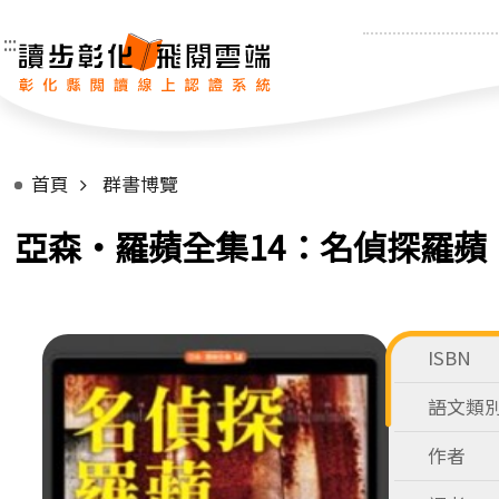
:::
首頁
群書博覽
亞森‧羅蘋全集14：名偵探羅蘋
ISBN
語文類
作者