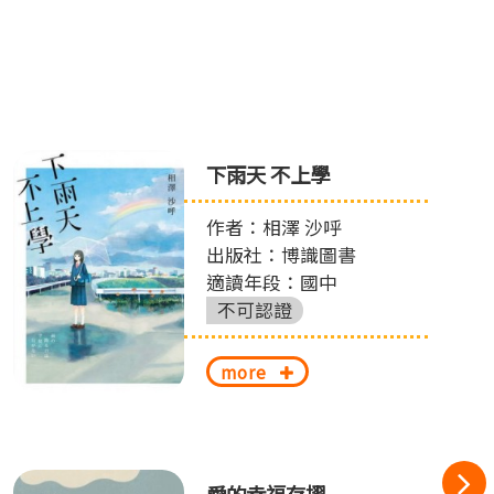
下雨天 不上學
作者：相澤 沙呼
出版社：博識圖書
適讀年段：國中
不可認證
more
愛的幸福存摺