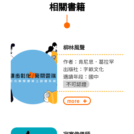
相關書籍
柳林風聲
作者：肯尼思．葛拉罕
出版社：字畝文化
適讀年段：國中
不可認證
more
寂寞傀儡師