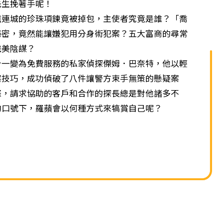
單
先生挽著手呢！
城的珍珠項鍊竟被掉包，主使者究竟是誰？「喬
祕密，竟然能讓嫌犯用分身術犯案？五大富商的尋常
完美陰謀？
變為免費服務的私家偵探傑姆．巴奈特，他以輕
案技巧，成功偵破了八件讓警方束手無策的懸疑案
際，請求協助的客戶和合作的探長總是對他諸多不
的口號下，羅蘋會以何種方式來犒賞自己呢？