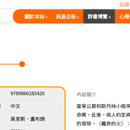
回首
(按
(按
(按
關於本站
訊息公告
群書博覽
心得
空
空
空
白
白
白
鍵
鍵
鍵
展
向
向
開
下
下
次
展
展
選
開
開
單)
次
次
選
選
單)
單)
9789866283420
內容簡介
別
中文
雷寧公爵和歐丹絲小姐
命案。此後，兩人約定
莫里斯．盧布朗
的冒險。〈離奇的火〉