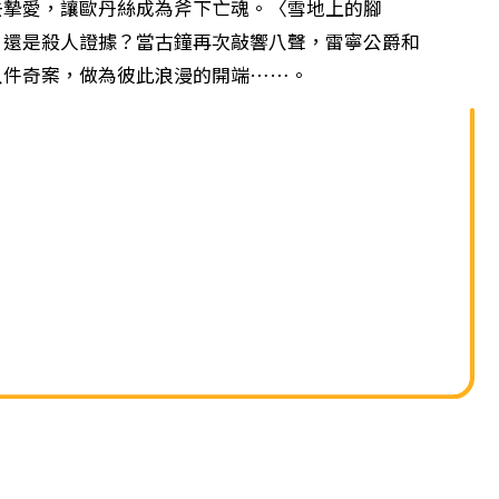
單
去摯愛，讓歐丹絲成為斧下亡魂。〈雪地上的腳
，還是殺人證據？當古鐘再次敲響八聲，雷寧公爵和
八件奇案，做為彼此浪漫的開端……。