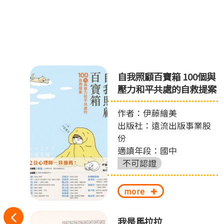
自我照顧百寶箱 100個與
壓力和平共處的自救提案
作者：伊藤繪美
出版社：遠流出版事業股
份
適讀年段：國中
不可認證
more
往
偵
我是馬拉拉