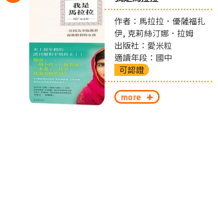
左
作者：馬拉拉．優薩福扎
切
伊, 克莉絲汀娜．拉姆
出版社：愛米粒
換
適讀年段：國中
可認證
more