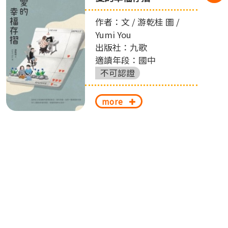
作者：文 / 游乾桂 圖 /
Yumi You
出版社：九歌
適讀年段：國中
不可認證
more