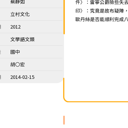
蔡靜如
件〉：雷寧公爵險些失
印〉：究竟是故布疑陣
立村文化
歐丹絲是否能順利完成
期
2012
文學語文類
段
國中
胡〇宏
期
2014-02-15