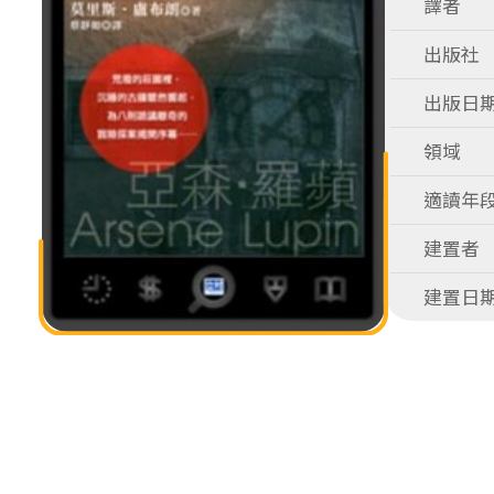
譯者
出版社
出版日
領域
適讀年
建置者
建置日