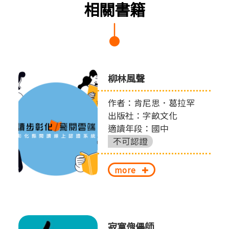
相關書籍
柳林風聲
作者：肯尼思．葛拉罕
出版社：字畝文化
適讀年段：國中
不可認證
more
寂寞傀儡師