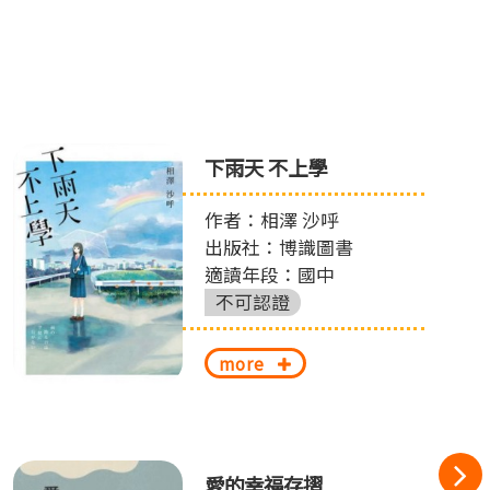
下雨天 不上學
作者：相澤 沙呼
出版社：博識圖書
適讀年段：國中
不可認證
more
愛的幸福存摺