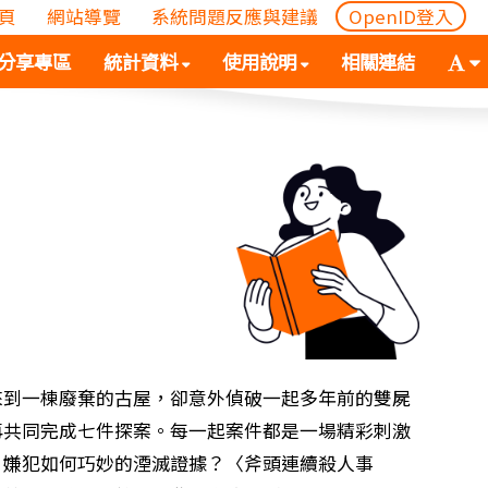
頁
網站導覽
系統問題反應與建議
OpenID登入
(
(按
字
分享專區
統計資料
使用說明
相關連結
按
空
體
空
白
大
白
鍵
小
鍵
向
切
向
下
換
下
展
(
展
開
空
開
次
白
次
選
鍵
選
單)
向
單)
下
展
來到一棟廢棄的古屋，卻意外偵破一起多年前的雙屍
開
再共同完成七件探案。每一起案件都是一場精彩刺激
次
：嫌犯如何巧妙的湮滅證據？〈斧頭連續殺人事
選