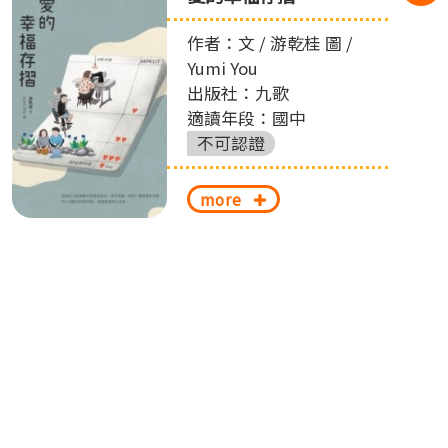
作者：文 / 游乾桂 圖 /
Yumi You
出版社：九歌
適讀年段：國中
不可認證
more