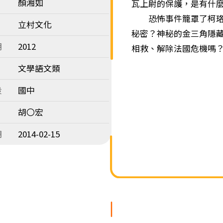
顏湘如
瓦上尉的保護，是有什
恐怖事件籠罩了柯珞莉
立村文化
秘密？神秘的金三角隱
期
2012
相救、解除法國危機嗎
文學語文類
段
國中
胡〇宏
期
2014-02-15