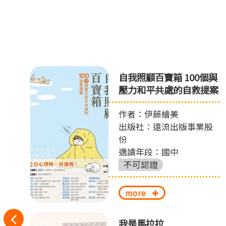
自我照顧百寶箱 100個與
壓力和平共處的自救提案
作者：伊藤繪美
出版社：遠流出版事業股
份
適讀年段：國中
不可認證
more
往
偵
我是馬拉拉