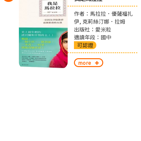
左
作者：馬拉拉．優薩福扎
切
伊, 克莉絲汀娜．拉姆
出版社：愛米粒
換
適讀年段：國中
可認證
more