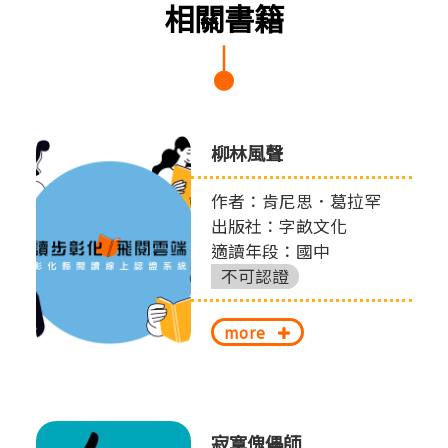
相關書籍
柳林風聲
作者：肯尼思．葛拉罕
出版社：字畝文化
適讀年段：國中
不可認證
more
寂寞傀儡師