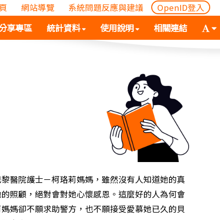
頁
網站導覽
系統問題反應與建議
OpenID登入
(
(按
字
分享專區
統計資料
使用說明
相關連結
按
空
體
空
白
大
白
鍵
小
鍵
向
切
向
下
換
下
展
(
展
開
空
開
次
白
次
選
鍵
選
單)
向
單)
下
展
巴黎醫院護士－柯珞莉媽媽，雖然沒有人知道她的真
開
她的照顧，絕對會對她心懷感恩。這麼好的人為何會
次
莉媽媽卻不願求助警方，也不願接受愛慕她已久的貝
選