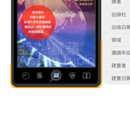
譯者
出版社
出版日
領域
適讀年
建置者
建置日