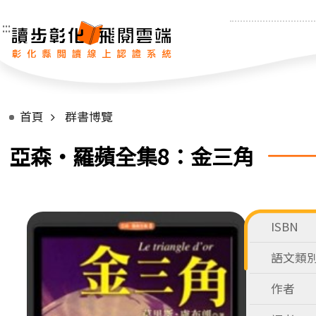
:::
首頁
群書博覽
亞森‧羅蘋全集8：金三角
ISBN
語文類
作者