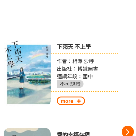
下雨天 不上學
作者：相澤 沙呼
出版社：博識圖書
適讀年段：國中
不可認證
more
愛的幸福存摺