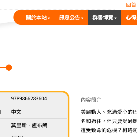
回首
(按
(按
(按
關於本站
訊息公告
群書博覽
心得
空
空
空
白
白
白
鍵
鍵
鍵
展
向
向
開
下
下
次
展
展
選
開
開
單)
次
次
選
選
單)
單)
9789866283604
內容簡介
別
中文
美麗動人、充滿愛心的
名和過往，但只要受過
莫里斯．盧布朗
遭受致命的危機？柯珞