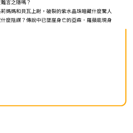
單
麼難言之隱嗎？
媽媽和貝瓦上尉，破裂的紫水晶珠暗藏什麼驚人
藏什麼陰謀？傳說中已墜崖身亡的亞森．羅蘋能現身
？