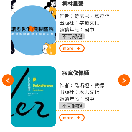
0個與
柳林風聲
提案
作者：肯尼思．葛拉罕
出版社：字畝文化
適讀年段：國中
股份
不可認證
more
寂寞傀儡師
往
作者：喬斯坦‧賈德
扎
左
出版社：木馬文化
適讀年段：國中
切
不可認證
換
more