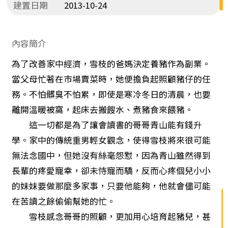
建置日期
2013-10-24
內容簡介
為了改善家中經濟，雪枝的爸媽決定養豬作為副業。
當父母忙著在市場賣菜時，她便擔負起照顧豬仔的任
務。不怕髒臭不怕累，即使是寒冷冬日的清晨，也要
離開溫暖被窩，起床去搬餿水、煮豬食來餵豬。
這一切都是為了讓會讀書的哥哥青山能有錢升
學。家中的傳統重男輕女觀念，使得雪枝將來很可能
無法念國中，但她沒有絲毫怨懟，因為青山雖然得到
長輩的疼愛寵幸，卻未恃寵而驕，反而心疼個兒小小
的妹妹要做那麼多家事，只要他能夠，他就會儘可能
在苦讀之餘偷偷幫她的忙。
雪枝感念哥哥的照顧，更加用心培育起豬兒，甚