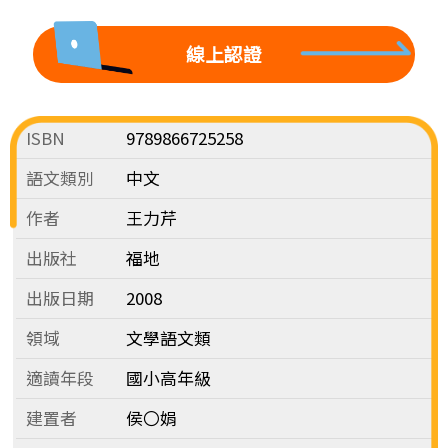
線上認證
ISBN
9789866725258
語文類別
中文
作者
王力芹
出版社
福地
出版日期
2008
領域
文學語文類
適讀年段
國小高年級
建置者
侯〇娟