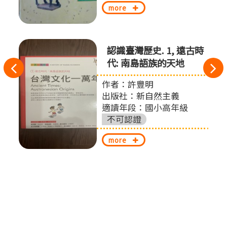
more
認識臺灣歷史. 1, 遠古時
代: 南島語族的天地
往
作者：許豐明
左
出版社：新自然主義
切
適讀年段：國小高年級
不可認證
換
more