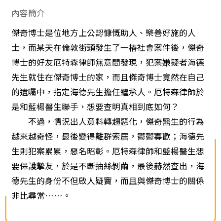
內容簡介
傑奇博士是位地方上公認慷慨助人、樂善好施的人
士，而某天在倫敦街頭發生了一樁社會案件後，傑奇
博士的好友厄特森律師無意間發現，犯案嫌疑者海德
先生就住在傑奇博士的家，而且傑奇博士竟然在自己
的遺囑中，指定海德先生擔任繼承人。厄特森律師於
是和藍楊醫生聯手，想要查明真相到底如何？
不過，情況出人意料轉趨惡化，傑奇醫生的行為
越來越奇怪，最後變得離群索居，鬱鬱寡歡；海德先
生則犯案累累，惡名昭彰。厄特森律師和藍楊醫生想
要保護摯友，於是不斷抽絲剝繭，最後赫然查出，海
德先生的身份不但啟人疑竇，而且與傑奇博士的關係
非比尋常……。