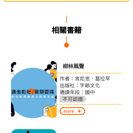
相關書籍
0個與
柳林風聲
提案
作者：肯尼思．葛拉罕
出版社：字畝文化
適讀年段：國中
股份
不可認證
more