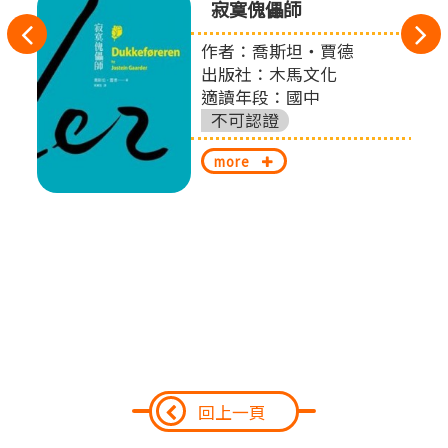
寂寞傀儡師
往
作者：喬斯坦‧賈德
扎
左
出版社：木馬文化
適讀年段：國中
切
不可認證
換
more
回上一頁