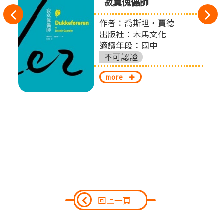
寂寞傀儡師
往
作者：喬斯坦‧賈德
扎
左
出版社：木馬文化
適讀年段：國中
切
不可認證
換
more
回上一頁