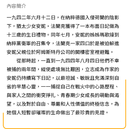
內容簡介
一九四二年六月十二日，在納粹德國入侵荷蘭的陰影
下，猶太少女安妮‧法蘭克獲得了一本布面日記做為
十三歲的生日禮物。同年七月，安妮的姊姊瑪歌接到
納粹黨衛軍的召集令，法蘭克一家四口於是被迫躲進
安妮父親位於阿姆斯特丹公司的閣樓密室裡避難。
從那時起，一直到一九四四年八月四日他們不幸
被捕的兩年間，縱使處境無比艱困，立志成為作家的
安妮仍持續寫下日記，以最坦誠、敏銳且充滿深刻自
省的早慧心靈，一一捕捉自己在戰火中的心路歷程、
與家人之間的衝突掙扎、青春期少女成長的萌動與渴
望，以及對於自由、尊嚴和人性價值的終極信念，為
她個人短暫卻璀璨的生命做出了最珍貴的見證。