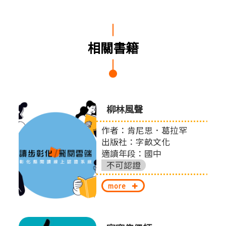
相關書籍
0個與
柳林風聲
提案
作者：肯尼思．葛拉罕
出版社：字畝文化
適讀年段：國中
股份
不可認證
more