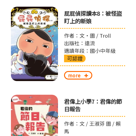
屁屁偵探讀本8：被怪盜
盯上的新娘
作者：文‧圖 / Troll
出版社：遠流
適讀年段：國小中年級
可認證
more
君偉上小學7：君偉的節
日報告
作者：文 / 王淑芬 圖 / 賴
馬