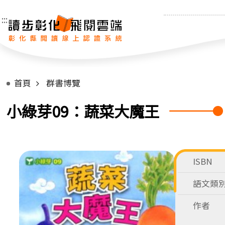
:::
首頁
群書博覽
小綠芽09：蔬菜大魔王
ISBN
語文類
作者