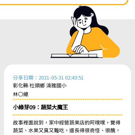
分享日期：2021-05-31 02:43:51
彰化縣 社頭鄉 湳雅國小
林〇緯
小綠芽09：蔬菜大魔王
故事裡面說到，家中經營蔬果店的阿噗噗，覺得
蔬菜、水果又臭又難吃，還長得很奇怪、很醜，