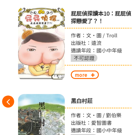
ㄘ
屁屁偵探讀本10：屁屁偵
ㄨ
探戀愛了？！
作者：文‧圖 / Troll
出版社：遠流
適讀年段：國小中年級
不可認證
more
往
之
黑白村莊
左
作者：文‧圖 / 劉伯樂
出版社：愛智圖書
切
適讀年段：國小中年級