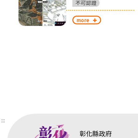
換
不可認證
more
:::
彰化縣政府