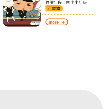
適讀年段：國小中年級
可認證
more