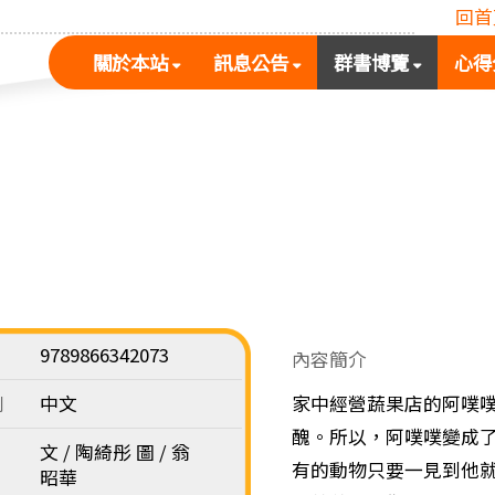
回首
(按
(按
(按
關於本站
訊息公告
群書博覽
心得
空
空
空
白
白
白
鍵
鍵
鍵
展
向
向
開
下
下
次
展
展
選
開
開
單)
次
次
選
選
單)
單)
9789866342073
內容簡介
別
中文
家中經營蔬果店的阿噗
醜。所以，阿噗噗變成了
文 / 陶綺彤 圖 / 翁
有的動物只要一見到他
昭華