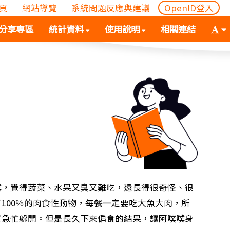
頁
網站導覽
系統問題反應與建議
OpenID登入
(
(按
字
分享專區
統計資料
使用說明
相關連結
按
空
體
空
白
大
白
鍵
小
鍵
向
切
向
下
換
下
展
(
展
開
空
開
次
白
次
選
鍵
選
單)
向
單)
下
展
噗，覺得蔬菜、水果又臭又難吃，還長得很奇怪、很
開
100％的肉食性動物，每餐一定要吃大魚大肉，所
次
就急忙躲開。但是長久下來偏食的結果，讓阿噗噗身
選