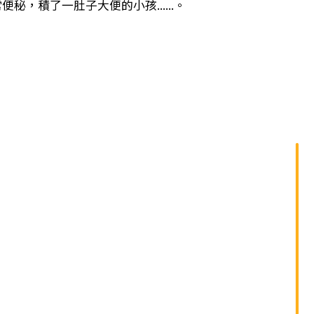
單
秘，積了一肚子大便的小孩......。