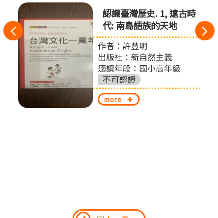
認識臺灣歷史. 1, 遠古時
代: 南島語族的天地
往
作者：許豐明
左
出版社：新自然主義
切
適讀年段：國小高年級
不可認證
換
more