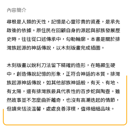
內容簡介
尋根是人類的天性，記憶是心靈珍貴的資產，是承先
啟後的依據。原住民在回顧自身的源起與部族發展歷
史時，往往從口述傳承中，勾勒輪廓。本書是關於排
灣族起源的神話傳說，以木刻版畫完成插圖。
木刻版畫以銳利刀法留下精確的造形，在略顯生硬
中，創造傳說記憶的形象，正符合神話的本質。排灣
族起源神話傳說，如其他部族神話般，有天、有地、
有太陽，還有排灣族最具代表性的百步蛇與陶壺。雖
然故事並不怎麼曲折離奇，也沒有高潮迭起的情節，
但讀來恬淡溫馨，處處良善淳樸，值得細細品味。