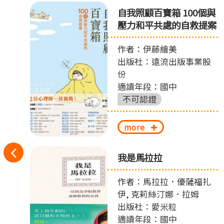
自我照顧百寶箱 100個與
壓力和平共處的自救提案
作者：伊藤繪美
出版社：遠流出版事業股
份
適讀年段：國中
不可認證
more
往
偵
我是馬拉拉
左
作者：馬拉拉．優薩福扎
切
伊, 克莉絲汀娜．拉姆
出版社：愛米粒
換
適讀年段：國中