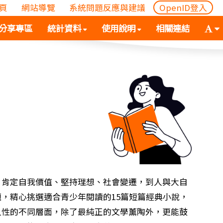
頁
網站導覽
系統問題反應與建議
OpenID登入
(
(按
字
分享專區
統計資料
使用說明
相關連結
按
空
體
空
白
大
白
鍵
小
鍵
向
切
向
下
換
下
展
(
展
開
空
開
次
白
次
選
鍵
選
單)
向
單)
下
展
、肯定自我價值、堅持理想、社會變遷，到人與大自
開
，精心挑選適合青少年閱讀的15篇短篇經典小說，
次
人性的不同層面，除了最純正的文學薰陶外，更能鼓
選