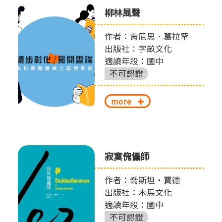
柳林風聲
作者：肯尼思．葛拉罕
出版社：字畝文化
適讀年段：國中
不可認證
more
寂寞傀儡師
作者：喬斯坦‧賈德
出版社：木馬文化
適讀年段：國中
不可認證