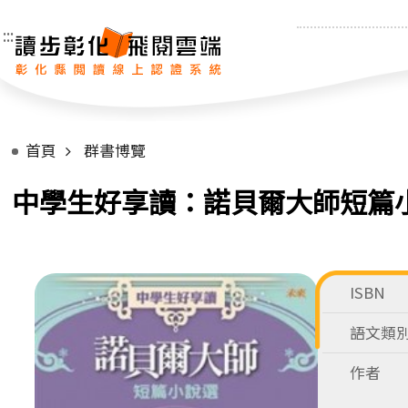
:::
首頁
群書博覽
中學生好享讀：諾貝爾大師短篇
ISBN
語文類
作者