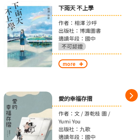
下雨天 不上學
作者：相澤 沙呼
出版社：博識圖書
適讀年段：國中
不可認證
more
愛的幸福存摺
作者：文 / 游乾桂 圖 /
Yumi You
出版社：九歌
適讀年段：國中