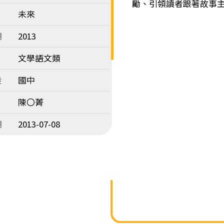
勵、引領讀者跟著故事
未來
期
2013
文學語文類
段
國中
陳〇菁
期
2013-07-08