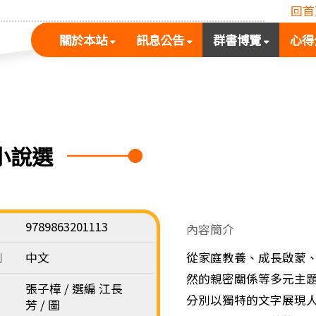
回首
(按
(按
(按
關於本站
訊息公告
群書博覽
心得
空
空
空
白
白
白
鍵
鍵
鍵
展
向
向
開
下
下
次
展
展
小說選
選
開
開
單)
次
次
選
選
單)
單)
9789863201113
內容簡介
別
中文
從家庭教養、成長啟蒙
然的親密關係等多元主題
張子樟 / 選編 江長
分別以獨特的文字展現
芳 / 圖