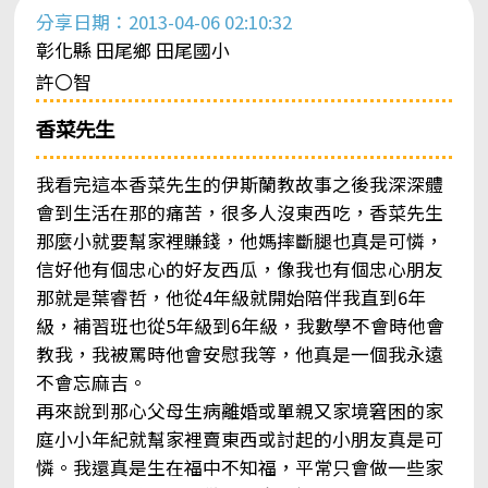
分享日期：2013-04-06 02:10:32
彰化縣 田尾鄉 田尾國小
許〇智
香菜先生
我看完這本香菜先生的伊斯蘭教故事之後我深深體
會到生活在那的痛苦，很多人沒東西吃，香菜先生
那麼小就要幫家裡賺錢，他媽摔斷腿也真是可憐，
信好他有個忠心的好友西瓜，像我也有個忠心朋友
那就是葉睿哲，他從4年級就開始陪伴我直到6年
級，補習班也從5年級到6年級，我數學不會時他會
教我，我被罵時他會安慰我等，他真是一個我永遠
不會忘麻吉。
再來說到那心父母生病離婚或單親又家境窘困的家
庭小小年紀就幫家裡賣東西或討起的小朋友真是可
憐。我還真是生在福中不知福，平常只會做一些家