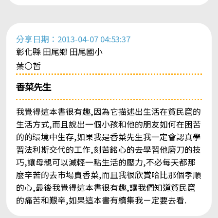
分享日期：2013-04-07 04:53:37
彰化縣 田尾鄉 田尾國小
葉〇哲
香菜先生
我覺得這本書很有趣,因為它描述出生活在貧民窟的
生活方式,而且說出一個小孩和他的朋友如何在困苦
的的環境中生存,如果我是香菜先生我一定會認真學
習法利斯交代的工作,刻苦銘心的去學習他磨刀的技
巧,讓母親可以減輕一點生活的壓力,不必每天都那
麼辛苦的去市場賣香菜,而且我很欣賞哈比那個孝順
的心,最後我覺得這本書很有趣,讓我們知道貧民窟
的痛苦和艱辛,如果這本書有續集我ㄧ定要去看.