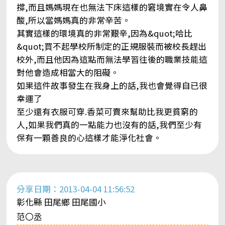
撐,而且媽媽現在也無法下床這樣的窘境實在令人鼻
酸,所以當媽媽真的非常辛苦。
其實這樣的環境真的非常艱辛,因為&quot;哈比
&quot;買不起學校所制定的正規服裝而被校長趕出
校外,而且他因為這點而無法學習往後的職業技能這
對他會造成相當大的阻礙。
如果這件故事發生在我身上的話,我也會覺得自已很
幸運了
至少還有衣服可穿.香菜可賣來幫助比我更貧窮的
人,如果我們真的一點能力也沒有的話,我們至少有
保有一顆善良的心這樣才能淨化社會。
分享日期：2013-04-04 11:56:52
彰化縣 田尾鄉 田尾國小
范〇丞