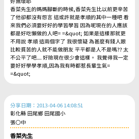
好無壞耶
香菜先生的媽媽腳斷的時候,香菜先生比以前更辛苦
了他卻都沒有怨言 這或許就是孝順的其中一種吧 看
來我們必須要好好的學習學習 因為呢現在的人應該
都是好吃懶做的人吧= =&quot; 如果是這樣那就更
不用說 孝順 這兩個字了 我很懷疑 為甚麼有錢人跟
比較貧苦的人就不能做朋友 平平都是人不是嗎?? 太
不公平了吧.... 好險現在很少會這樣。 我覺得我一定
要好好學學孝順,因為我有時都惹長輩生氣=
=&quot;
分享日期：2013-04-06 14:08:51
彰化縣 田尾鄉 田尾國小
張〇中
香菜先生