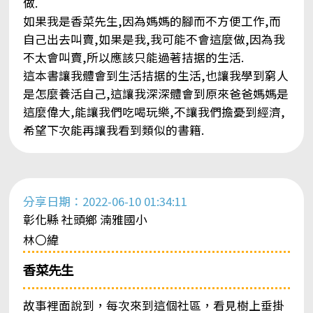
做.
如果我是香菜先生,因為媽媽的腳而不方便工作,而
自己出去叫賣,如果是我,我可能不會這麼做,因為我
不太會叫賣,所以應該只能過著拮据的生活.
這本書讓我體會到生活拮据的生活,也讓我學到窮人
是怎麼養活自己,這讓我深深體會到原來爸爸媽媽是
這麼偉大,能讓我們吃喝玩樂,不讓我們擔憂到經濟,
希望下次能再讓我看到類似的書籍.
分享日期：2022-06-10 01:34:11
彰化縣 社頭鄉 湳雅國小
林〇緯
香菜先生
故事裡面說到，每次來到這個社區，看見樹上垂掛