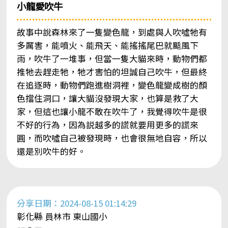
小龍愛吹牛
故事中說森林來了一隻變色龍，到處與人吹噓牠有
多厲害，能噴火、能飛天、能搖搖尾巴就颳風下
雨，吹牛了一堆事，但當一隻大貓來時，動物們都
推牠去趕走牠，牠才害怕的坦誠自己吹牛，但最終
在追逐時，動物們跑進樹洞裡，變色龍變成樹的顏
色擋住洞口，讓大貓沒發現大家，也算是救了大
家，但這也讓小龍不敢在吹牛了，我覺得吹牛是很
不好的行為，因為説越多的謊就要用更多的謊來
圓，而吹噓自己被發現時，也會很無地自容，所以
還是別吹牛的好。
分享日期：2024-08-15 01:14:29
彰化縣 員林市 東山國小