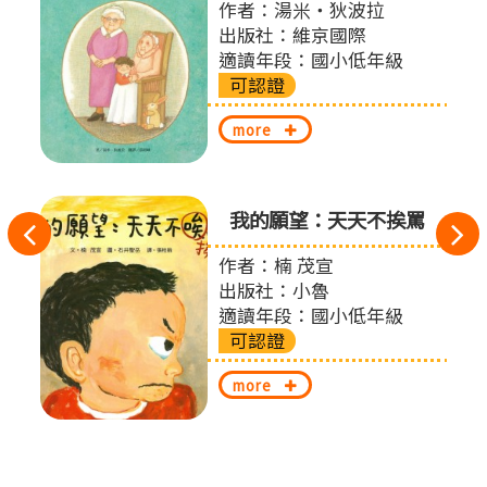
仲瑜
作者：湯米‧狄波拉
柏廷
出版社：維京國際
會及
適讀年段：國小低年級
可認證
more
我的願望：天天不挨罵
往
作者：楠 茂宣
左
出版社：小魯
切
適讀年段：國小低年級
可認證
換
more