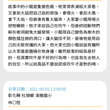
故事中的小龍是隻變色龍，牠常常表演給大家看，
又會說大話把自己說的很強，會噴火、會刮大風、
會下大雨，但最後有隻大貓來，大家要小龍用噴火
把牠嚇跑，牠才承認自己在吹牛，但最終因動物們
躲在樹洞避免大貓發現，小龍用自己變色為樹木的
顏色擋住樹的洞口，讓大貓找不到，最後牠是用自
己的天賦保護的大家。而大家也因小龍說話有趣所
以大家還是圍繞在牠身邊。雖然故事的結局是好
的，但其實吹牛是不好的行為唷，也容易失去牠人
的信任，所以說真話不要說謊或吹牛才是對的唷。
分享日期：2021-05-02 12:30:05
彰化縣 社頭鄉 湳雅國小
林〇陞